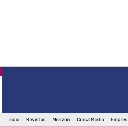
C
.5
Monzón
sábado, 8 agosto, 2026
Inicio
Revistas
Monzón
Cinca Medio
Empres