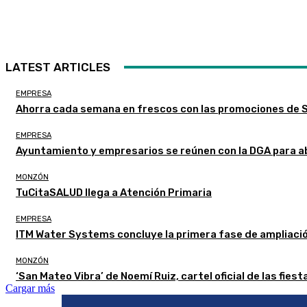
LATEST ARTICLES
EMPRESA
Ahorra cada semana en frescos con las promociones de
EMPRESA
Ayuntamiento y empresarios se reúnen con la DGA para a
MONZÓN
TuCitaSALUD llega a Atención Primaria
EMPRESA
ITM Water Systems concluye la primera fase de ampliaci
MONZÓN
‘San Mateo Vibra’ de Noemí Ruiz, cartel oficial de las fie
Cargar más