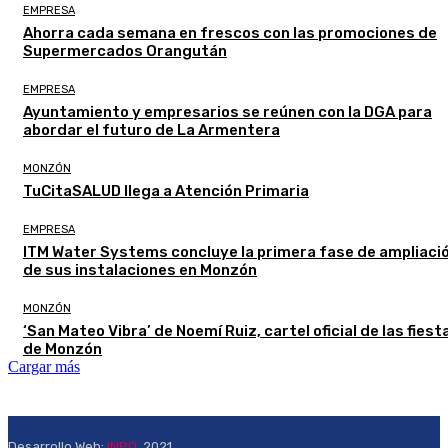
EMPRESA
Ahorra cada semana en frescos con las promociones de
Supermercados Orangután
EMPRESA
Ayuntamiento y empresarios se reúnen con la DGA para
abordar el futuro de La Armentera
MONZÓN
TuCitaSALUD llega a Atención Primaria
EMPRESA
ITM Water Systems concluye la primera fase de ampliaci
de sus instalaciones en Monzón
MONZÓN
‘San Mateo Vibra’ de Noemí Ruiz, cartel oficial de las fiest
de Monzón
Cargar más
Desarrollo Web:
INPQ
, 2021