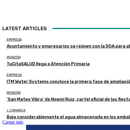
LATEST ARTICLES
EMPRESA
Ayuntamiento y empresarios se reúnen con la DGA para a
MONZÓN
TuCitaSALUD llega a Atención Primaria
EMPRESA
ITM Water Systems concluye la primera fase de ampliaci
MONZÓN
‘San Mateo Vibra’ de Noemí Ruiz, cartel oficial de las fie
+ COMARCA
Baja considerablemente el agua almacenada en los embal
Cargar más