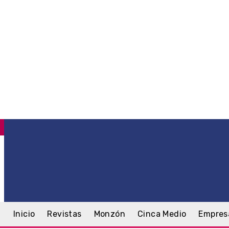
C
.6
Monzón
jueves, 6 agosto, 2026
Inicio
Revistas
Monzón
Cinca Medio
Empres