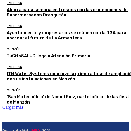
EMPRESA
Ahorra cada semana en frescos con las promociones de
Supermercados Orangután
EMPRESA
Ayuntamiento y empresarios se reúnen con la DGA para
abordar el futuro de La Armentera
MONZÓN
TuCitaSALUD llega a Atención Primaria
EMPRESA
ITM Water Systems concluye la primera fase de ampliaci
de sus instalaciones en Monzón
MONZÓN
‘San Mateo Vibra’ de Noemí Ruiz, cartel oficial de las fiest
de Monzón
Cargar más
Desarrollo Web:
INPQ
, 2021