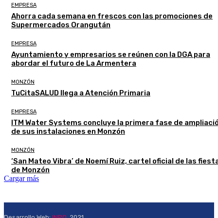
EMPRESA
Ahorra cada semana en frescos con las promociones de
Supermercados Orangután
EMPRESA
Ayuntamiento y empresarios se reúnen con la DGA para
abordar el futuro de La Armentera
MONZÓN
TuCitaSALUD llega a Atención Primaria
EMPRESA
ITM Water Systems concluye la primera fase de ampliaci
de sus instalaciones en Monzón
MONZÓN
‘San Mateo Vibra’ de Noemí Ruiz, cartel oficial de las fiest
de Monzón
Cargar más
Desarrollo Web:
INPQ
, 2021