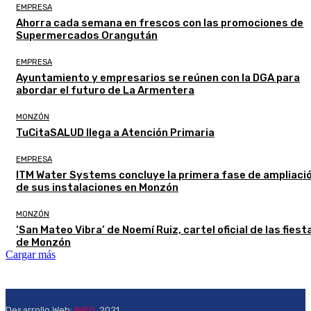
EMPRESA
Ahorra cada semana en frescos con las promociones de
Supermercados Orangután
EMPRESA
Ayuntamiento y empresarios se reúnen con la DGA para
abordar el futuro de La Armentera
MONZÓN
TuCitaSALUD llega a Atención Primaria
EMPRESA
ITM Water Systems concluye la primera fase de ampliaci
de sus instalaciones en Monzón
MONZÓN
‘San Mateo Vibra’ de Noemí Ruiz, cartel oficial de las fiest
de Monzón
Cargar más
Desarrollo Web:
INPQ
, 2021