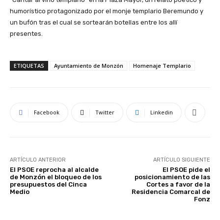
humorístico protagonizado por el monje templario Beremundo y
un bufón tras el cual se sortearán botellas entre los allí
presentes.
ETIQUETAS
Ayuntamiento de Monzón
Homenaje Templario
Facebook
Twitter
Linkedin
ARTÍCULO ANTERIOR
ARTÍCULO SIGUIENTE
El PSOE reprocha al alcalde
El PSOE pide el
de Monzón el bloqueo de los
posicionamiento de las
presupuestos del Cinca
Cortes a favor de la
Medio
Residencia Comarcal de
Fonz