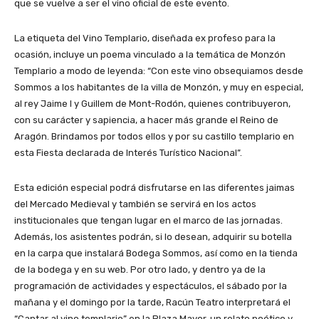
que se vuelve a ser el vino oficial de este evento.
La etiqueta del Vino Templario, diseñada ex profeso para la
ocasión, incluye un poema vinculado a la temática de Monzón
Templario a modo de leyenda: “Con este vino obsequiamos desde
Sommos a los habitantes de la villa de Monzón, y muy en especial,
al rey Jaime I y Guillem de Mont-Rodón, quienes contribuyeron,
con su carácter y sapiencia, a hacer más grande el Reino de
Aragón. Brindamos por todos ellos y por su castillo templario en
esta Fiesta declarada de Interés Turístico Nacional”.
Esta edición especial podrá disfrutarse en las diferentes jaimas
del Mercado Medieval y también se servirá en los actos
institucionales que tengan lugar en el marco de las jornadas.
Además, los asistentes podrán, si lo desean, adquirir su botella
en la carpa que instalará Bodega Sommos, así como en la tienda
de la bodega y en su web. Por otro lado, y dentro ya de la
programación de actividades y espectáculos, el sábado por la
mañana y el domingo por la tarde, Racún Teatro interpretará el
“Cantar al vino templario” en la Plaza Mayor, un relato poético y