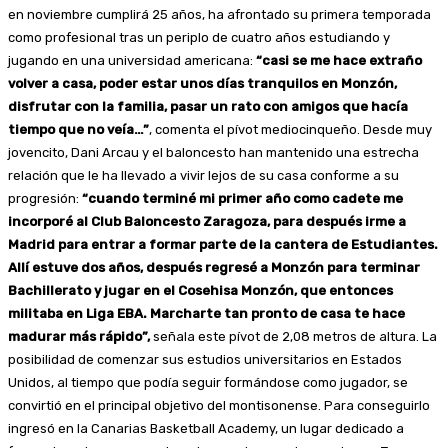
en noviembre cumplirá 25 años, ha afrontado su primera temporada
como profesional tras un periplo de cuatro años estudiando y
jugando en una universidad americana:
“casi se me hace extraño
volver a casa, poder estar unos días tranquilos en Monzón,
disfrutar con la familia, pasar un rato con amigos que hacía
tiempo que no veía…”
, comenta el pívot mediocinqueño. Desde muy
jovencito, Dani Arcau y el baloncesto han mantenido una estrecha
relación que le ha llevado a vivir lejos de su casa conforme a su
progresión:
“cuando terminé mi primer año como cadete me
incorporé al Club Baloncesto Zaragoza, para después irme a
Madrid para entrar a formar parte de la cantera de Estudiantes.
Allí estuve dos años, después regresé a Monzón para terminar
Bachillerato y jugar en el Cosehisa Monzón, que entonces
militaba en Liga EBA. Marcharte tan pronto de casa te hace
madurar más rápido”,
señala este pívot de 2,08 metros de altura. La
posibilidad de comenzar sus estudios universitarios en Estados
Unidos, al tiempo que podía seguir formándose como jugador, se
convirtió en el principal objetivo del montisonense. Para conseguirlo
ingresó en la Canarias Basketball Academy, un lugar dedicado a