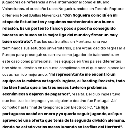
jugadores de referencia a nivel internacional como el lituano
Valanciunas, el brasileño Lucas Nogueira, ambos en Toronto Raptors;
o Nerlens Noel (Dallas Mavericks).
“Con Nogueira coincidí en mi
etapa de Estudiantes y seguimos manteniendo una buena
relación. Es un portento físico y poco a poco ha conseguido
hacerse un hueco en la mejor liga del mundo y firmar un muy
buen contrato”.
Tras los cuatro años en Montana, una vez
terminados sus estudios universitarios, Dani Arcau decidió regresar a
Europa para proseguir su carrera como jugador de baloncesto, en
este caso como profesional. Tres equipos en tres países diferentes
han sido su destino en un curso complicado en el que poco a poco las
cosas han ido mejorando:
“mi representante me encontró un
equipo en la máxima categoría inglesa, el Reading Rockets, todo
iba bien hasta que a los tres meses tuvieron problemas
económicos y dejaron de pagarnos”
, resalta. Del club inglés tuvo
que irse tras los impagos y su siguiente destino fue Portugal. Allí
compitió hasta final de temporada con Eléctrico FC.
“La liga
portuguesa acabó en enero y yo quería seguir jugando, así que
aproveché una oferta que tenía de la segunda división alemana,
donde he estado varios meses jugando en las filas del Herford”.