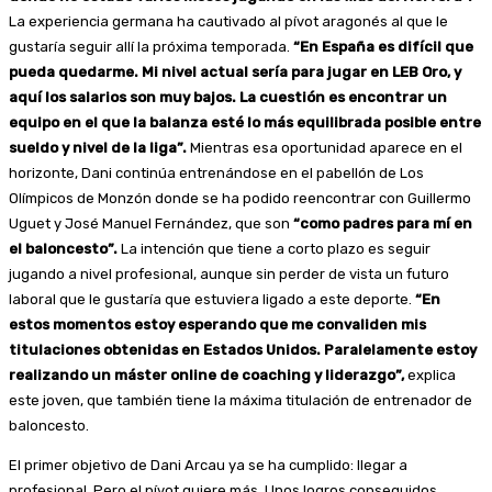
La experiencia germana ha cautivado al pívot aragonés al que le
gustaría seguir allí la próxima temporada.
“En España es difícil que
pueda quedarme. Mi nivel actual sería para jugar en LEB Oro, y
aquí los salarios son muy bajos. La cuestión es encontrar un
equipo en el que la balanza esté lo más equilibrada posible entre
sueldo y nivel de la liga”.
Mientras esa oportunidad aparece en el
horizonte, Dani continúa entrenándose en el pabellón de Los
Olímpicos de Monzón donde se ha podido reencontrar con Guillermo
Uguet y José Manuel Fernández, que son
“como padres para mí en
el baloncesto”.
La intención que tiene a corto plazo es seguir
jugando a nivel profesional, aunque sin perder de vista un futuro
laboral que le gustaría que estuviera ligado a este deporte.
“En
estos momentos estoy esperando que me convaliden mis
titulaciones obtenidas en Estados Unidos. Paralelamente estoy
realizando un máster online de coaching y liderazgo”,
explica
este joven, que también tiene la máxima titulación de entrenador de
baloncesto.
El primer objetivo de Dani Arcau ya se ha cumplido: llegar a
profesional. Pero el pívot quiere más. Unos logros conseguidos