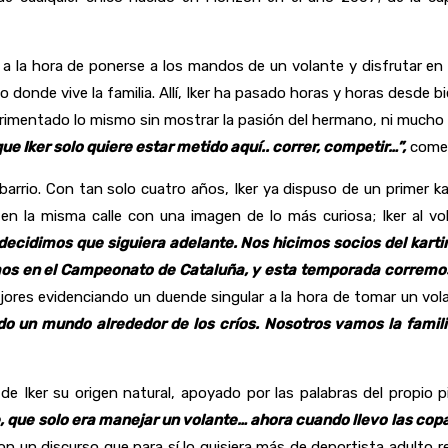
a la hora de ponerse a los mandos de un volante y disfrutar en 
io donde vive la familia. Allí, Iker ha pasado horas y horas desde
erimentado lo mismo sin mostrar la pasión del hermano, ni much
que Iker solo quiere estar metido aquí.. correr, competir…”,
comen
su barrio. Con tan solo cuatro años, Iker ya dispuso de un primer
n en la misma calle con una imagen de lo más curiosa; Iker al v
decidimos que siguiera adelante. Nos hicimos socios del kart
os en el Campeonato de Cataluña, y esta temporada corremos
jores evidenciando un duende singular a la hora de tomar un vol
do un mundo alrededor de los críos. Nosotros vamos la famil
de Iker su origen natural, apoyado por las palabras del propio p
, que solo era manejar un volante… ahora cuando llevo las co
n un discurso que para sí lo quisiera más de deportista adulto 