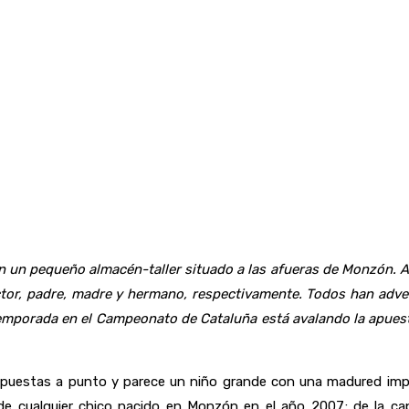
enan un pequeño almacén-taller situado a las afueras de Monzón. Al
éctor, padre, madre y hermano, respectivamente. Todos han adve
temporada en el Campeonato de Cataluña está avalando la apuesta
 y puestas a punto y parece un niño grande con una madured impr
l de cualquier chico nacido en Monzón en el año 2007; de la c