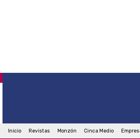
C
.9
Monzón
sábado, 8 agosto, 2026
Inicio
Revistas
Monzón
Cinca Medio
Empres