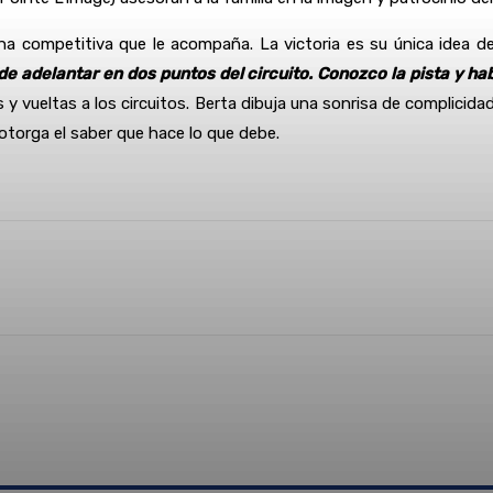
na competitiva que le acompaña. La victoria es su única idea d
de adelantar en dos puntos del circuito. Conozco la pista y ha
s y vueltas a los circuitos. Berta dibuja una sonrisa de complicid
otorga el saber que hace lo que debe.
Linkedin
WhatsApp
Telegram
Email
Im