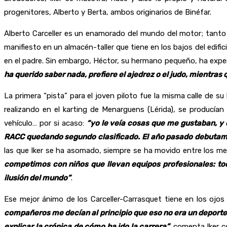
progenitores, Alberto y Berta, ambos originarios de Binéfar.
Alberto Carceller es un enamorado del mundo del motor; tanto 
manifiesto en un almacén-taller que tiene en los bajos del edific
en el padre. Sin embargo, Héctor, su hermano pequeño, ha exp
ha querido saber nada, prefiere el ajedrez o el judo, mientras 
La primera “pista” para el joven piloto fue la misma calle de 
realizando en el karting de Menarguens (Lérida), se producía
vehículo… por si acaso:
“yo le veía cosas que me gustaban, y 
RACC quedando segundo clasificado. El año pasado debutam
las que Iker se ha asomado, siempre se ha movido entre los me
competimos con niños que llevan equipos profesionales: to
ilusión del mundo”
.
Ese mejor ánimo de los Carceller-Carrasquet tiene en los ojos 
compañeros me decían al principio que eso no era un deporte
explicar la crónica de cómo ha ido la carrera”,
comenta Iker co