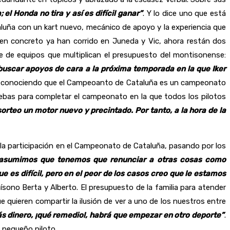
 el Honda no tira y así es difícil ganar”
. Y lo dice uno que está
luña con un kart nuevo, mecánico de apoyo y la experiencia que
en concreto ya han corrido en Juneda y Vic, ahora restán dos
nte de equipos que multiplican el presupuesto del montisonense:
uscar apoyos de cara a la próxima temporada en la que Iker
reconociendo que el Campeoanto de Cataluña es un campeonato
uebas para completar el campeonato en la que todos los pilotos
sorteo un motor nuevo y precintado. Por tanto, a la hora de la
 la participación en el Campeonato de Cataluña, pasando por los
 asumimos que tenemos que renunciar a otras cosas como
 es difícil, pero en el peor de los casos creo que le estamos
sono Berta y Alberto. El presupuesto de la familia para atender
uieren compartir la ilusión de ver a uno de los nuestros entre
s dinero, ¡qué remedio!, habrá que empezar en otro deporte”
.
l pequeño piloto.