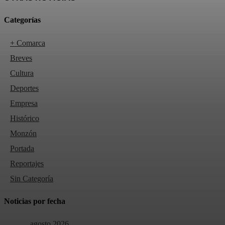
Categorías
+ Comarca
Breves
Cultura
Deportes
Empresa
Histórico
Monzón
Portada
Reportajes
Sin Categoría
Noticias por fecha
agosto 2026