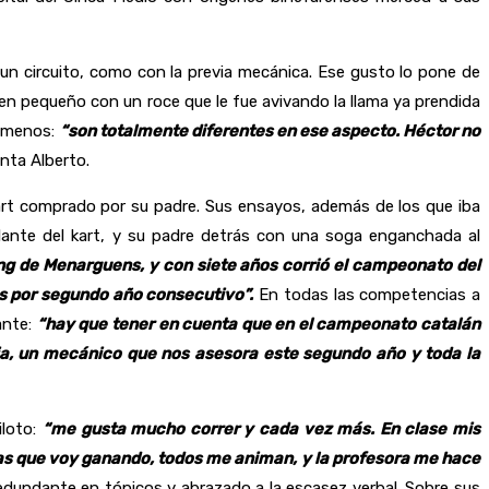
un circuito, como con la previa mecánica. Ese gusto lo pone de
 bien pequeño con un roce que le fue avivando la llama ya prendida
o menos:
“son totalmente diferentes en ese aspecto. Héctor no
ta Alberto.
 kart comprado por su padre. Sus ensayos, además de los que iba
olante del kart, y su padre detrás con una soga enganchada al
ing de Menarguens, y con siete años corrió el campeonato del
 por segundo año consecutivo”.
En todas las competencias a
ante:
“hay que tener en cuenta que en el campeonato catalán
ia, un mecánico que nos asesora este segundo año y toda la
iloto:
“me gusta mucho correr y cada vez más. En clase mis
pas que voy ganando, todos me animan, y la profesora me hace
redundante en tópicos y abrazado a la escasez verbal. Sobre sus