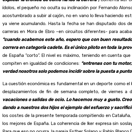
ídolos, el pequeño no oculta su inclinación por Fernando Alonso
acostumbrado a subir al cajón, no en vano lo lleva haciendo e
ya viene acumulando. Hasta la fecha se han disputado dos de
carreras en Mora de Ebro –en circuitos diferentes- para acabar
“cuando acabemos este año, espero que con buen resultado,
correra en categoría cadete. Es el único piloto en toda la pro
de España “corto”. El nivel es máximo, teniendo en cuenta que
compiten en igualdad de condiciones:
“entrenas con tu motor, 
verdad nosotros solo podemos incidir sobre la puesta a punto 
La cuestión económica es fundamental en un deporte como el kar
desplazamientos de fin de semana completo, de viernes a
vacaciones o salidas de ocio. Lo hacemos muy a gusto. Creo q
dando a nuestros dos hijos el ejemplo del esfuerzo y sacrific
los costes de la presente temporada compitiendo en Cataluña, 
los mejores de España. La coherencia de Iker expresa sin sosla
Para que eso no ocurra, la pareja Esther Solano y Pablo Blanco (