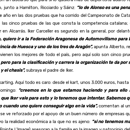
, junto a Hamilton, Ricciardo y Sáinz:
“lo de Alonso es una pena;
ste año en las dos pruebas que ha corrido del Campeonato de Cata
 las cinco pruebas de las que consta la competencia catalana; 
 en Alcarrás. Iker Carceller es segundo en la general, por dela
 quiero ir a la Federación Aragonesa de Automovilismo para b
vincia de Huesca y uno de los tres de Aragón”,
apunta Alberto, 
 vienen los mejores de todo el país, pero aquí solo son cinco pr
pero para la clasificación y carrera la organización te da por 
y el chasis”,
subraya el padre de Iker.
ting. Aquí todo es caro: desde el kart, unos 3.000 euros, hasta
 domingo:
“creemos en lo que estamos haciendo y para ello
ue Iker vale para esto y lo tenemos que intentar. Sabemos que
io cuando uno quiere conseguir algo en la vida”,
comentan al uní
se ve reforzado por el apoyo de un buen número de empresas que q
yo la realidad económica a la que no es ajeno:
“si no tenemos má
Pointe L’Image) asesoran a la familia en la imagen y patrocinio de