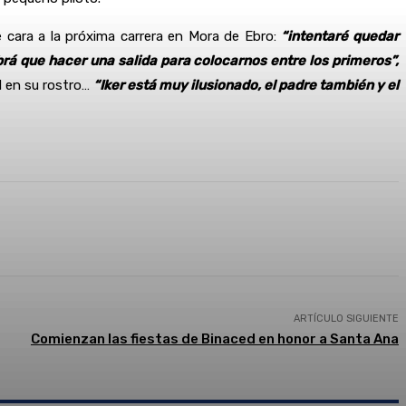
e cara a la próxima carrera en Mora de Ebro:
“intentaré quedar
brá que hacer una salida para colocarnos entre los primeros”,
ad en su rostro…
“Iker está muy ilusionado, el padre también y el
presión
ARTÍCULO SIGUIENTE
Comienzan las fiestas de Binaced en honor a Santa Ana