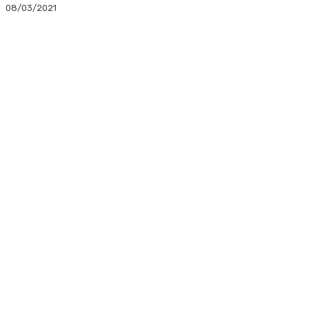
08/03/2021
Facebook
Twitter
Linkedin
WhatsApp