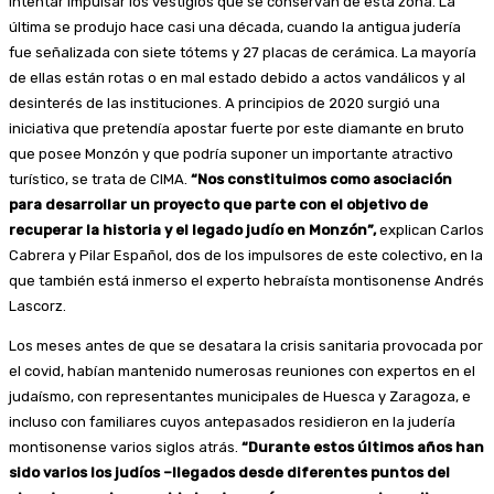
intentar impulsar los vestigios que se conservan de esta zona. La
última se produjo hace casi una década, cuando la antigua judería
fue señalizada con siete tótems y 27 placas de cerámica. La mayoría
de ellas están rotas o en mal estado debido a actos vandálicos y al
desinterés de las instituciones. A principios de 2020 surgió una
iniciativa que pretendía apostar fuerte por este diamante en bruto
que posee Monzón y que podría suponer un importante atractivo
turístico, se trata de CIMA.
“Nos constituimos como asociación
para desarrollar un proyecto que parte con el objetivo de
recuperar la historia y el legado judío en Monzón”,
explican Carlos
Cabrera y Pilar Español, dos de los impulsores de este colectivo, en la
que también está inmerso el experto hebraísta montisonense Andrés
Lascorz.
Los meses antes de que se desatara la crisis sanitaria provocada por
el covid, habían mantenido numerosas reuniones con expertos en el
judaísmo, con representantes municipales de Huesca y Zaragoza, e
incluso con familiares cuyos antepasados residieron en la judería
montisonense varios siglos atrás.
“Durante estos últimos años han
sido varios los judíos –llegados desde diferentes puntos del