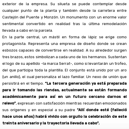
exterior de la empresa. Su silueta se puede contemplar desde
cualquier punto de la planta y también desde la carretera entre
Castejón del Puente y Monzón. Un monumento con un enorme valor
sentimental convertido en realidad tras la última remodelación
llevada a cabo en la parcela.
En la parte central, un mástil en forma de lápiz se erige como
protagonista. Representa una empresa de diseño donde se crean
esbozos capaces de convertirse en realidad. A su alrededor surgen
tres brazos, estos simbolizan a cada uno de los hermanos. Sustentan
el logo de su apellido -la marca Serrat-, como si levantarán un trofeo,
del que participa toda la plantilla. El conjunto está unido por un aro
(un anillo), el cual personaliza el lazo familiar. Un nexo de unión que
persistirá en el tiempo.
“La tercera generación ya está preparada
para ir tomando las riendas, actualmente se están formando
académicamente para así en un futuro cercano darnos el
relevo”
, expresan con satisfacción mientras recuerdan emocionados
sus orígenes y en especial a su padre
“Allí donde esté (falleció
hace unos años) habrá vivido con orgullo la celebración de este
treinta aniversario y la trayectoria llevada a cabo”.