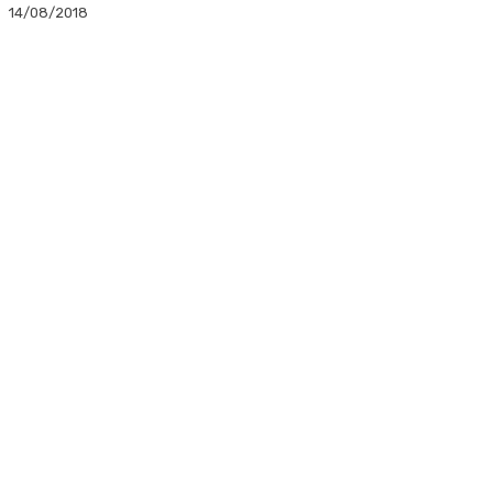
14/08/2018
Facebook
Twitter
Linkedin
WhatsApp