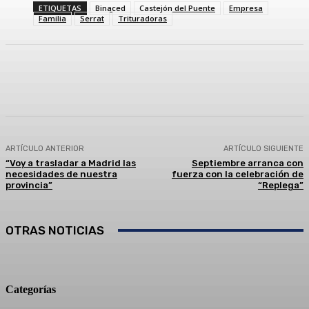
ETIQUETAS
Binaced
Castejón del Puente
Empresa
Familia
Serrat
Trituradoras
Facebook
Twitter
Linkedin
WhatsApp
ARTÍCULO ANTERIOR
ARTÍCULO SIGUIENTE
“Voy a trasladar a Madrid las
Septiembre arranca con
necesidades de nuestra
fuerza con la celebración de
provincia”
“Replega”
OTRAS NOTICIAS
Categorías