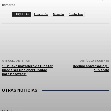
comarca.
ETIQUETAS
Educación
Monzón
Santa Ana
Facebook
Twitter
Linkedin
WhatsApp
ARTÍCULO ANTERIOR
ARTÍCULO SIGUIENTE
“El nuevo matadero de Binéfar
Décimo aniversario y…
puede ser una oportunidad
subiendo
para nosotros”
OTRAS NOTICIAS