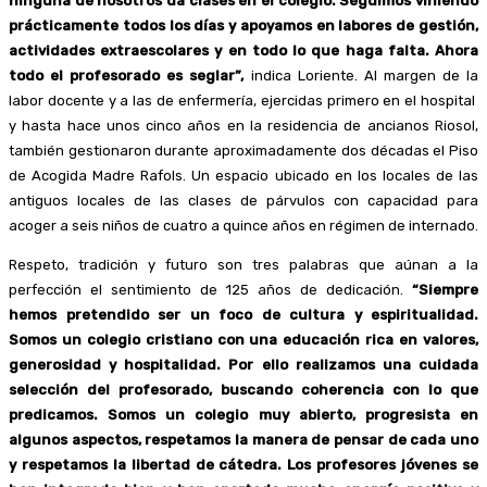
ninguna de nosotros da clases en el colegio. Seguimos viniendo
prácticamente todos los días y apoyamos en labores de gestión,
actividades extraescolares y en todo lo que haga falta. Ahora
todo el profesorado es seglar”,
indica Loriente. Al margen de la
labor docente y a las de enfermería, ejercidas primero en el hospital
y hasta hace unos cinco años en la residencia de ancianos Riosol,
también gestionaron durante aproximadamente dos décadas el Piso
de Acogida Madre Rafols. Un espacio ubicado en los locales de las
antiguos locales de las clases de párvulos con capacidad para
acoger a seis niños de cuatro a quince años en régimen de internado.
Respeto, tradición y futuro son tres palabras que aúnan a la
perfección el sentimiento de 125 años de dedicación.
“Siempre
hemos pretendido ser un foco de cultura y espiritualidad.
Somos un colegio cristiano con una educación rica en valores,
generosidad y hospitalidad. Por ello realizamos una cuidada
selección del profesorado, buscando coherencia con lo que
predicamos. Somos un colegio muy abierto, progresista en
algunos aspectos, respetamos la manera de pensar de cada uno
y respetamos la libertad de cátedra. Los profesores jóvenes se