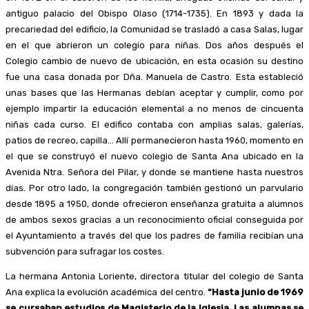
antiguo palacio del Obispo Olaso (1714-1735). En 1893 y dada la
precariedad del edificio, la Comunidad se trasladó a casa Salas, lugar
en el que abrieron un colegio para niñas. Dos años después el
Colegio cambio de nuevo de ubicación, en esta ocasión su destino
fue una casa donada por Dña. Manuela de Castro. Esta estableció
unas bases que las Hermanas debían aceptar y cumplir, como por
ejemplo impartir la educación elemental a no menos de cincuenta
niñas cada curso. El edifico contaba con amplias salas, galerías,
patios de recreo, capilla… Allí permanecieron hasta 1960, momento en
el que se construyó el nuevo colegio de Santa Ana ubicado en la
Avenida Ntra. Señora del Pilar, y donde se mantiene hasta nuestros
días. Por otro lado, la congregación también gestionó un parvulario
desde 1895 a 1950, donde ofrecieron enseñanza gratuita a alumnos
de ambos sexos gracias a un reconocimiento oficial conseguida por
el Ayuntamiento a través del que los padres de familia recibían una
subvención para sufragar los costes.
La hermana Antonia Loriente, directora titular del colegio de Santa
Ana explica la evolución académica del centro.
“Hasta junio de 1969
se cursaban estudios de Magisterio de la Iglesia. Las alumnas se