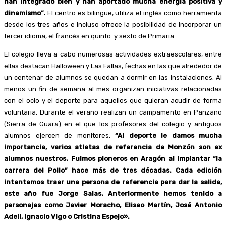
han integrado bien y han aportado mucha energía positiva y
dinamismo”.
El centro es bilingüe, utiliza el inglés como herramienta
desde los tres años e incluso ofrece la posibilidad de incorporar un
tercer idioma, el francés en quinto y sexto de Primaria.
El colegio lleva a cabo numerosas actividades extraescolares, entre
ellas destacan Halloween y Las Fallas, fechas en las que alrededor de
un centenar de alumnos se quedan a dormir en las instalaciones. Al
menos un fin de semana al mes organizan iniciativas relacionadas
con el ocio y el deporte para aquellos que quieran acudir de forma
voluntaria. Durante el verano realizan un campamento en Panzano
(Sierra de Guara) en el que los profesores del colegio y antiguos
alumnos ejercen de monitores.
“Al deporte le damos mucha
importancia, varios atletas de referencia de Monzón son ex
alumnos nuestros. Fuimos pioneros en Aragón al implantar “la
carrera del Pollo” hace más de tres décadas. Cada edición
intentamos traer una persona de referencia para dar la salida,
este año fue Jorge Salas. Anteriormente hemos tenido a
personajes como Javier Moracho, Eliseo Martín, José Antonio
Adell, Ignacio Vigo o Cristina Espejo».