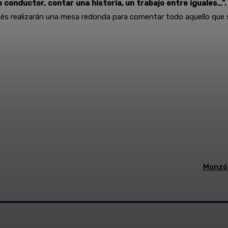
o conductor, contar una historia, un trabajo entre iguales…”.
ués realizarán una mesa redonda para comentar todo aquello que 
Linkedin
WhatsApp
Telegram
Email
Im
Monzón