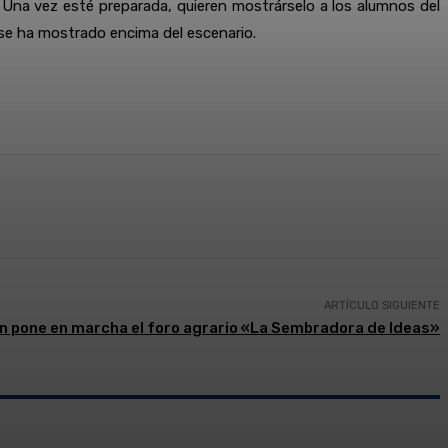
Una vez esté preparada, quieren mostrárselo a los alumnos del
se ha mostrado encima del escenario.
presión
ARTÍCULO SIGUIENTE
 pone en marcha el foro agrario «La Sembradora de Ideas»