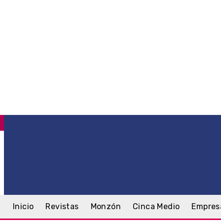
C
.1
Monzón
viernes, 7 agosto, 2026
Inicio
Revistas
Monzón
Cinca Medio
Empres