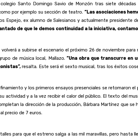
n el colegio Santo Domingo Savio de Monzón tras siete década
, como por ejemplo su sección de teatro.
“Las asociaciones hemo
los Espejo, ex alumno de Salesianos y actualmente presidente d
cantado de que le demos continuidad a la iniciativa, contam
volverá a subirse el escenario el próximo 26 de noviembre para 
grupo de música local, Mallazo.
“Una obra que transcurre en u
gonistas”,
resalta. Este será el sexto musical, tras los éxitos
finamiento y los primeros ensayos presenciales se retomaron el 
 actividad y a la vez recibir el calor del público. El texto del m
ompletan la dirección de la producción, Bárbara Martínez que se
al precio de 7 euros.
lles para que el estreno salga a las mil maravillas, pero hasta ll