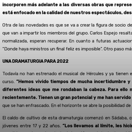
incorporen más adelante a las diversas obras que represe
está enfocado en la calidad de nuestros espectáculos, desd
Otra de las novedades es que se va a crear la figura de socio d
que van a impartir los miembros del grupo. Carlos Espejo resa
normalizada, esperan recuperar. En cuanto a futuras actuacio
“Donde haya ministros un final feliz es imposible”. Otro paso m
UNA DRAMATURGIA PARA 2022
Todavía no han estrenado el musical de Hércules y ya tienen 
curso.
“Hemos vivido tiempos de mucha incertidumbre y ah
diferentes ideas que me rondaban la cabeza. Para ello m
recientemente. Tienen un gran potencial y me han servido p
que se han enfrascado. En el horizonte se abre la posibilidad de
El caldo de cultivo de esta dramaturgia comenzó en Sádaba, c
jóvenes entre 17 y 22 años.
“Los llevamos al límite, les h