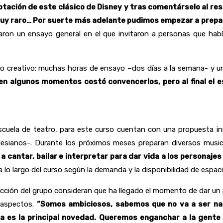
aptación de este clásico de Disney y tras comentárselo al r
ra muy raro… Por suerte más adelante pudimos empezar a prepa
aron un ensayo general en el que invitaron a personas que hab
 creativo: muchas horas de ensayo –dos días a la semana- y un 
en algunos momentos costó convencerlos, pero al final el es
 escuela de teatro, para este curso cuentan con una propuesta in
alesianos-. Durante los próximos meses preparan diversos mus
 a cantar, bailar e interpretar para dar vida a los personaje
a lo largo del curso según la demanda y la disponibilidad de espaci
ección del grupo consideran que ha llegado el momento de dar un p
 aspectos.
“Somos ambiciosos, sabemos que no va a ser na
sa es la principal novedad. Queremos enganchar a la gente d