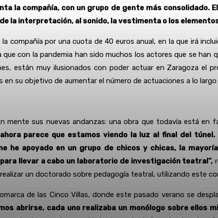
nta la compañía, con un grupo de gente más consolidado. El 
e la interpretación, al sonido, la vestimenta o los elemento
e la compañía por una cuota de 40 euros anual, en la que irá inc
lta que con la pandemia han sido muchos los actores que se han q
nes, están muy ilusionados con poder actuar en Zaragoza el pr
ás en su objetivo de aumentar el número de actuaciones a lo largo
en mente sus nuevas andanzas: una obra que todavía está en fase
ora parece que estamos viendo la luz al final del túnel
e he apoyado en un grupo de chicos y chicas, la mayoría 
ara llevar a cabo un laboratorio de investigación teatral”,
r
 realizar un doctorado sobre pedagogía teatral, utilizando este c
omarca de las Cinco Villas, donde este pasado verano se despla
icimos abrirse, cada uno realizaba un monólogo sobre ellos