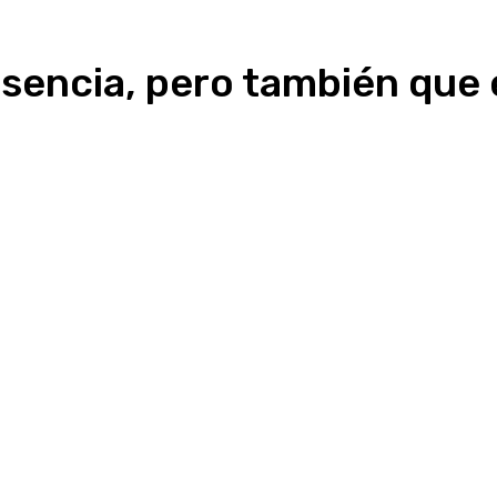
encia, pero también que e
Linkedin
WhatsApp
Telegram
Email
Im