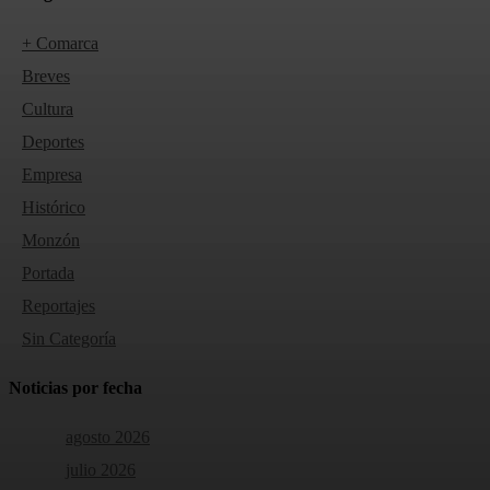
+ Comarca
Breves
Cultura
Deportes
Empresa
Histórico
Monzón
Portada
Reportajes
Sin Categoría
Noticias por fecha
agosto 2026
julio 2026