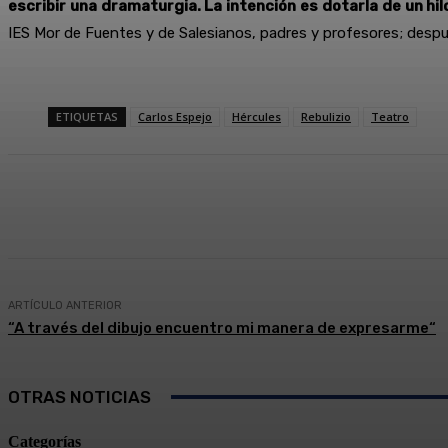
escribir una dramaturgia. La intención es dotarla de un hil
IES Mor de Fuentes y de Salesianos, padres y profesores; desp
ETIQUETAS
Carlos Espejo
Hércules
Rebulizio
Teatro
Compartir
Facebook
Twitter
ARTÍCULO ANTERIOR
“A través del dibujo encuentro mi manera de expresarme“
OTRAS NOTICIAS
Categorías