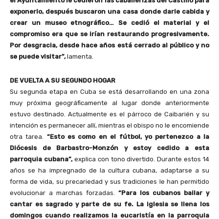
el Ayuntamiento le cedieron las caballerizas del Castillo para
exponerlo, después buscaron una casa donde darle cabida y
crear un museo etnográfico… Se cedió el material y el
compromiso era que se irían restaurando progresivamente.
Por desgracia, desde hace años está cerrado al público y no
se puede visitar”,
lamenta.
DE VUELTA A SU SEGUNDO HOGAR
Su segunda etapa en Cuba se está desarrollando en una zona
muy próxima geográficamente al lugar donde anteriormente
estuvo destinado. Actualmente es el párroco de Caibarién y su
intención es permanecer allí, mientras el obispo no le encomiende
otra tarea.
“Esto es como en el fútbol, yo pertenezco a la
Diócesis de Barbastro-Monzón y estoy cedido a esta
parroquia cubana”,
explica con tono divertido. Durante estos 14
años se ha impregnado de la cultura cubana, adaptarse a su
forma de vida, su precariedad y sus tradiciones le han permitido
evolucionar a marchas forzadas.
“Para los cubanos bailar y
cantar es sagrado y parte de su fe. La iglesia se llena los
domingos cuando realizamos la eucaristía en la parroquia