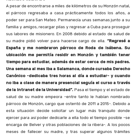
A pesar de encontrarse a miles de kilómetros de su Monzón natal,
el párroco regresaba a casa prácticamente todos los años, a
poder ser para San Mateo. Permanecía unas semanas junto a su
familia y amigos, recargar pilas y regresar a Cuba para proseguir
sus labores de misionero. En 2008 debido al estado de salud de
su madre pidió volver para hacerse cargo de ella.
“Regresé a
España y me nombraron párroco de Roda de Isábena. Su
ubicación me permitía residir en Monzón y también tener
tiempo para estudiar, además de estar cerca de mis padres.
Una semana al mes iba a Salamanca, donde cursaba Derecho
Canónico -dedicaba tres horas al día a estudiar- y cuando
no iba a clase de manera presencial seguía el curso a través
de la Intranet de la Universidad”.
Pasa el tiempo y el estado de
salud de su madre empeora –entre tanto le habían nombrado
párroco de Monzón, cargo que ostentó de 2011 a 2015-. Debido a
esta situación decide solicitar un lugar más tranquilo donde
ejercer para así poder dedicarle a ella todo el tiempo posible –se
encarga de Belver y otras poblaciones de la ribera-. A los pocos
meses de fallecer su madre, y tras superar algunos trámites