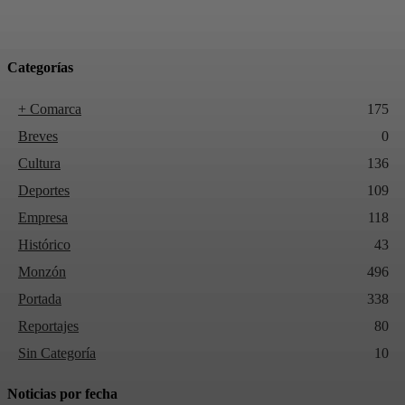
Categorías
+ Comarca
175
Breves
0
Cultura
136
Deportes
109
Empresa
118
Histórico
43
Monzón
496
Portada
338
Reportajes
80
Sin Categoría
10
Noticias por fecha