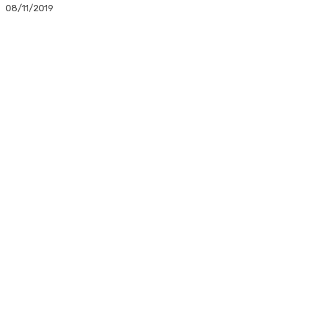
08/11/2019
Facebook
Twitter
Linkedin
WhatsApp