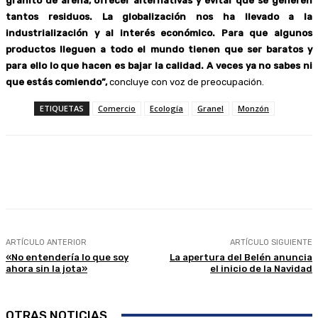
granito de arena, ofrecer alternativas y evitar que se generen
tantos residuos. La globalización nos ha llevado a la
industrialización y al interés económico. Para que algunos
productos lleguen a todo el mundo tienen que ser baratos y
para ello lo que hacen es bajar la calidad. A veces ya no sabes ni
que estás comiendo”,
concluye con voz de preocupación.
ETIQUETAS
Comercio
Ecología
Granel
Monzón
Facebook
Twitter
Linkedin
WhatsApp
ARTÍCULO ANTERIOR
ARTÍCULO SIGUIENTE
«No entendería lo que soy
La apertura del Belén anuncia
ahora sin la jota»
el inicio de la Navidad
OTRAS NOTICIAS