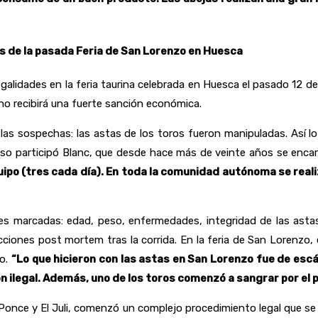
os de la pasada Feria de San Lorenzo en Huesca
egalidades en la feria taurina celebrada en Huesca el pasado 12 d
ino recibirá una fuerte sanción económica.
s sospechas: las astas de los toros fueron manipuladas. Así lo h
ceso participó Blanc, que desde hace más de veinte años se encarg
quipo (tres cada día). En toda la comunidad autónoma se real
s marcadas: edad, peso, enfermedades, integridad de las astas
ciones post mortem tras la corrida. En la feria de San Lorenzo,
do.
“Lo que hicieron con las astas en San Lorenzo fue de es
n ilegal. Además, uno de los toros comenzó a sangrar por el p
nce y El Juli, comenzó un complejo procedimiento legal que se 