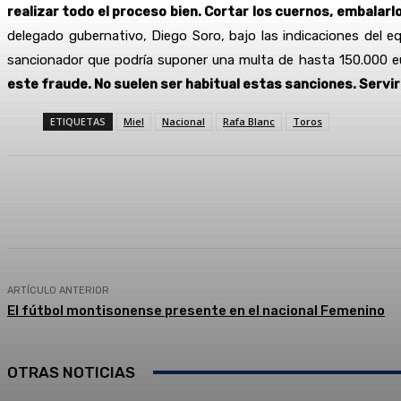
realizar todo el proceso bien. Cortar los cuernos, embalarl
delegado gubernativo, Diego Soro, bajo las indicaciones del eq
sancionador que podría suponer una multa de hasta 150.000 eur
este fraude. No suelen ser habitual estas sanciones. Servi
ETIQUETAS
Miel
Nacional
Rafa Blanc
Toros
Compartir
Facebook
Twitter
ARTÍCULO ANTERIOR
El fútbol montisonense presente en el nacional Femenino
OTRAS NOTICIAS