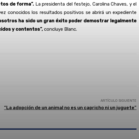
ctos de forma”.
La presidenta del festejo, Carolina Chaves, y el
 vez conocidos los resultados positivos se abrirá un expediente
osotros ha sido un gran éxito poder demostrar legalmente
cidos y contentos”,
concluye Blanc.
presión
ARTÍCULO SIGUIENTE
“La adopción de un animal no es un capricho ni un juguete”