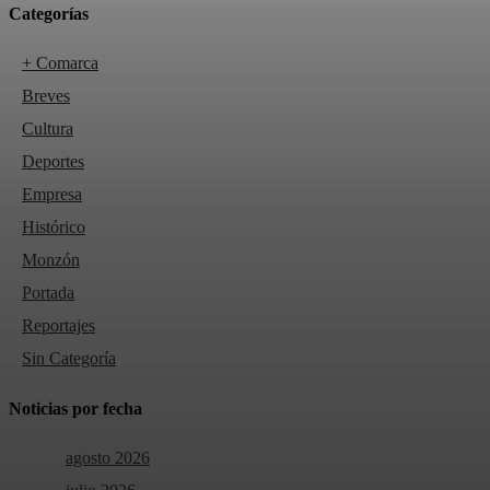
Categorías
+ Comarca
Breves
Cultura
Deportes
Empresa
Histórico
Monzón
Portada
Reportajes
Sin Categoría
Noticias por fecha
agosto 2026