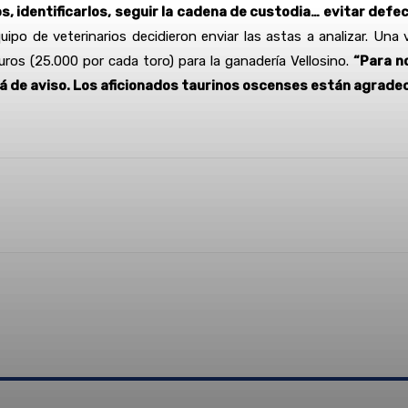
os, identificarlos, seguir la cadena de custodia… evitar defe
uipo de veterinarios decidieron enviar las astas a analizar. Una
os (25.000 por cada toro) para la ganadería Vellosino.
“Para n
rá de aviso. Los aficionados taurinos oscenses están agrade
Linkedin
WhatsApp
Telegram
Email
Im