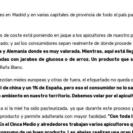
 en Madrid y en varias capitales de provincia de todo el país par
os de coste está poniendo en jaque a los apicultores de nuestro 
tado; y así los consumidores sepan realmente de donde procede l
a y Alemania donde es muy valorada. Mientras, aquí está lle
adas con jarabes de glucosa o de arroz. Un producto que 
Rafa Blanc.
clan mieles europeas y otras de fuera, el etiquetado no queda cla
 de china y un 1% de España, pero eso el consumidor no lo s
 ambiente en nuestro territorio. Debemos velar por el apicult
ta si la miel ha sido pasteurizada, ya que durante este proceso 
 producto y permite adulterarla con mayor facilidad.
“Con toda l
En el Cinca Medio y alrededores trabajan varios apicultores 
 consumo de un buen producto. Las abejas realizan una gra