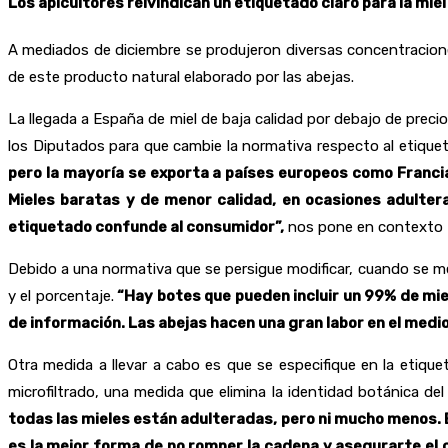
Los apicultores reivindican un etiquetado claro para la miel
A mediados de diciembre se produjeron diversas concentraciones
de este producto natural elaborado por las abejas.
La llegada a España de miel de baja calidad por debajo de preci
los Diputados para que cambie la normativa respecto al etique
pero la mayoría se exporta a países europeos como Franci
Mieles baratas y de menor calidad, en ocasiones adulter
etiquetado confunde al consumidor”,
nos pone en contexto 
Debido a una normativa que se persigue modificar, cuando se mez
y el porcentaje.
“Hay botes que pueden incluir un 99% de miel
de información. Las abejas hacen una gran labor en el medio
Otra medida a llevar a cabo es que se especifique en la etique
microfiltrado, una medida que elimina la identidad botánica del
todas las mieles están adulteradas, pero ni mucho menos. 
es la mejor forma de no romper la cadena y asegurarte el