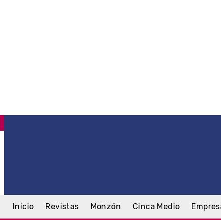
C
.1
Monzón
viernes, 7 agosto, 2026
Inicio
Revistas
Monzón
Cinca Medio
Empres