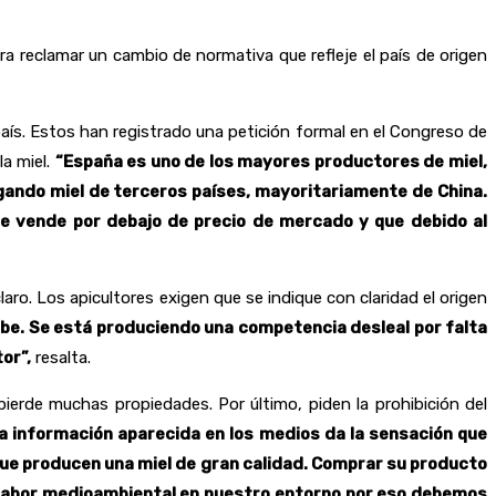
a reclamar un cambio de normativa que refleje el país de origen
país. Estos han registrado una petición formal en el Congreso de
a miel.
“España es uno de los mayores productores de miel,
gando miel de terceros países, mayoritariamente de China.
se vende por debajo de precio de mercado y que debido al
ro. Los apicultores exigen que se indique con claridad el origen
abe. Se está produciendo una competencia desleal por falta
or”,
resalta.
pierde muchas propiedades. Por último, piden la prohibición del
a información aparecida en los medios da la sensación que
que producen una miel de gran calidad. Comprar su producto
n labor medioambiental en nuestro entorno por eso debemos