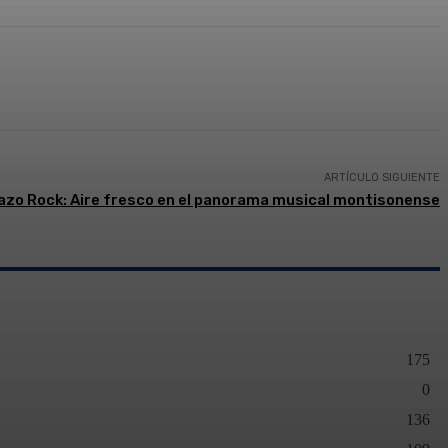
presión
ARTÍCULO SIGUIENTE
azo Rock: Aire fresco en el panorama musical montisonense
175
0
136