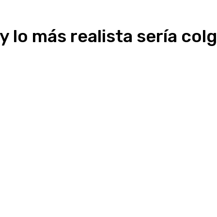
 lo más realista sería colg
Linkedin
WhatsApp
Telegram
Email
Im