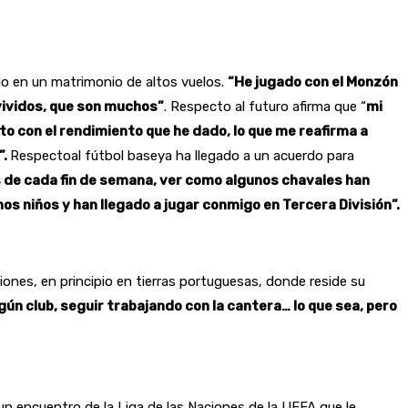
ido en un matrimonio de altos vuelos.
“He jugado con el Monzón
ividos, que son muchos”
. Respecto al futuro afirma que “
mi
to con el rendimiento que he dado, lo que me reafirma a
”.
Respectoal fútbol baseya ha llegado a un acuerdo para
as de cada fin de semana, ver como algunos chavales han
os niños y han llegado a jugar conmigo en Tercera División”.
iones, en principio en tierras portuguesas, donde reside su
gún club, seguir trabajando con la cantera… lo que sea, pero
 un encuentro de la Liga de las Naciones de la UEFA que le