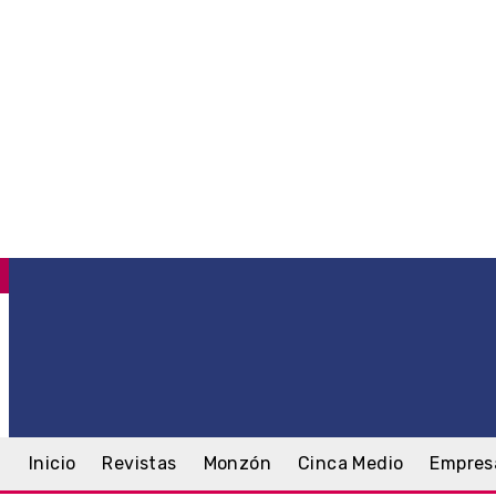
C
.2
Monzón
jueves, 6 agosto, 2026
Inicio
Revistas
Monzón
Cinca Medio
Empres