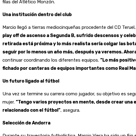
filas del Atlético Monzón.
Una institución dentro del club
Marcio llegó a tierras mediocinqueñas procedente del CD Teruel,
play off de ascenso a Segunda B, sufrido descensos y cel
retirada está próxima y lo más realista sería colgar las bo
seguir por lo menos un año más, después ya veremos. Ahora
continuar coordinando los diferentes equipos.
“Lo más positiv
fichado por canteras de equipos importantes como Real Madri
Un futuro ligado al fútbol
Una vez se termine su carrera como jugador, su objetivo es segui
mujer.
“Tengo varios proyectos en mente, desde crear una esc
relacionado con el fútbol”
, asegura.
Selección de Andorra
Durante su trayectoria futbolística, Marcio Viera ha sido un fij