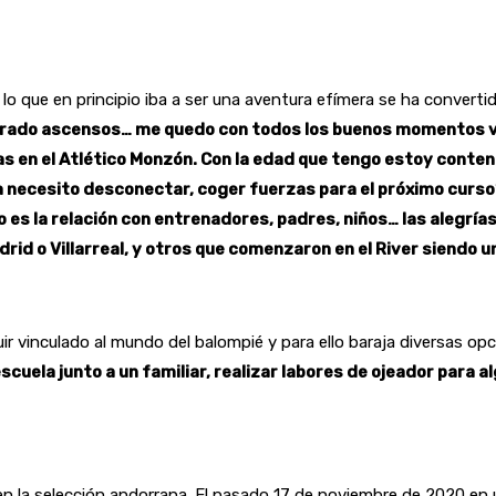
 lo que en principio iba a ser una aventura efímera se ha convert
ebrado ascensos… me quedo con todos los buenos momentos v
tas en el Atlético Monzón. Con la edad que tengo estoy conten
 necesito desconectar, coger fuerzas para el próximo curso
o es la relación con entrenadores, padres, niños… las alegrí
d o Villarreal, y otros que comenzaron en el River siendo un
r vinculado al mundo del balompié y para ello baraja diversas opc
uela junto a un familiar, realizar labores de ojeador para al
o en la selección andorrana. El pasado 17 de noviembre de 2020 en