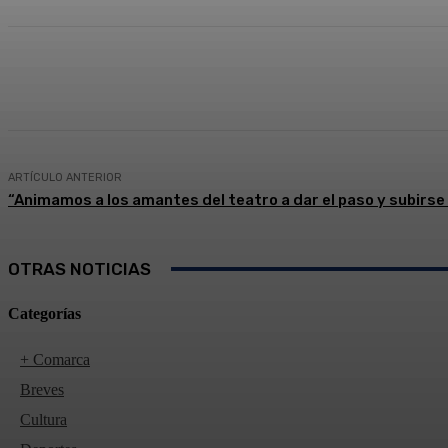
Compartir
Facebook
Twitter
ARTÍCULO ANTERIOR
“Animamos a los amantes del teatro a dar el paso y subirse
OTRAS NOTICIAS
Categorías
+ Comarca
Breves
Cultura