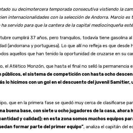
tado su decimotercera temporada consecutiva vistiendo la camise
en internacionalidades con la selección de Andorra. Marcio es 
 ha servido para que la cantera de la capital mediocinqueña es
re cumplirá 37 años, pero tranquilos, todavía tiene gasolina al
ad (andorrana y portuguesa). Lo que allí no refleja es que desd
todos aquellos que han tenido la oportunidad de cruzarse en su c
, el Atlético Monzón, que hasta el final no selló la permanencia e
in públicos, el sistema de competición con hasta ocho desc
s lo hicimos con un gol en el descuento del juvenil Samitier, 
uipo, que en la primera fase se quedó muy cerca de clasificarse par
a buena base, con siete u ocho jugadores de la casa, ahora h
cantidad y calidad); en esta zona somos muchos equipos para
puedan formar parte del primer equipo”
, analiza el capitán de