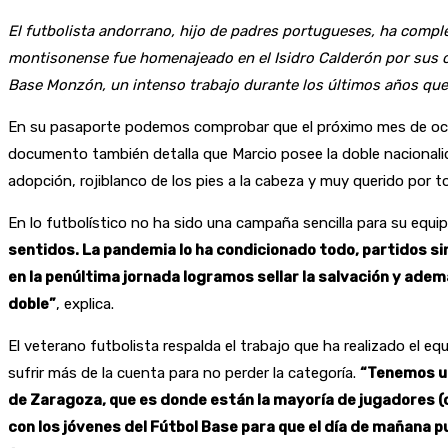
El futbolista andorrano, hijo de padres portugueses, ha comple
montisonense fue homenajeado en el Isidro Calderón por sus ci
Base Monzón, un intenso trabajo durante los últimos años que
En su pasaporte podemos comprobar que el próximo mes de octub
documento también detalla que Marcio posee la doble nacionalid
adopción, rojiblanco de los pies a la cabeza y muy querido por 
En lo futbolístico no ha sido una campaña sencilla para su equipo
sentidos. La pandemia lo ha condicionado todo, partidos s
en la penúltima jornada logramos sellar la salvación y ademá
doble”
, explica.
El veterano futbolista respalda el trabajo que ha realizado el eq
sufrir más de la cuenta para no perder la categoría.
“Tenemos un
de Zaragoza, que es donde están la mayoría de jugadores (
con los jóvenes del Fútbol Base para que el día de mañana 