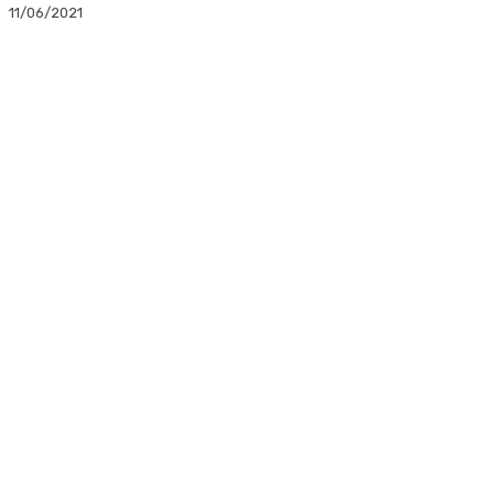
11/06/2021
Facebook
Twitter
Linkedin
WhatsApp