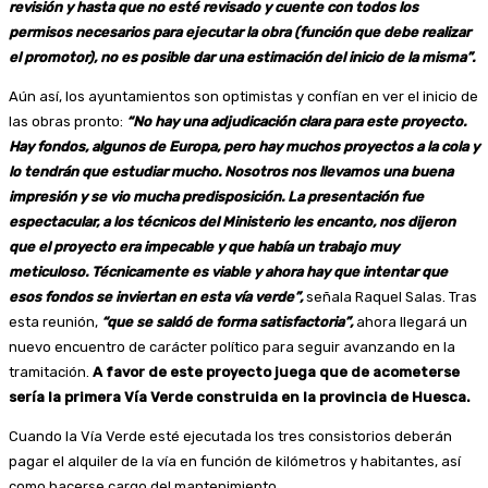
revisión y hasta que no esté revisado y cuente con todos los
permisos necesarios para ejecutar la obra (función que debe realizar
el promotor), no es posible dar una estimación del inicio de la misma”.
Aún así, los ayuntamientos son optimistas y confían en ver el inicio de
las obras pronto:
“No hay una adjudicación clara para este proyecto.
Hay fondos, algunos de Europa, pero hay muchos proyectos a la cola y
lo tendrán que estudiar mucho. Nosotros nos llevamos una buena
impresión y se vio mucha predisposición. La presentación fue
espectacular, a los técnicos del Ministerio les encanto, nos dijeron
que el proyecto era impecable y que había un trabajo muy
meticuloso. Técnicamente es viable y ahora hay que intentar que
esos fondos se inviertan en esta vía verde”,
señala Raquel Salas. Tras
esta reunión,
“que se saldó de forma satisfactoria”,
ahora llegará un
nuevo encuentro de carácter político para seguir avanzando en la
tramitación.
A favor de este proyecto juega que de acometerse
sería la primera Vía Verde construida en la provincia de Huesca.
Cuando la Vía Verde esté ejecutada los tres consistorios deberán
pagar el alquiler de la vía en función de kilómetros y habitantes, así
como hacerse cargo del mantenimiento.