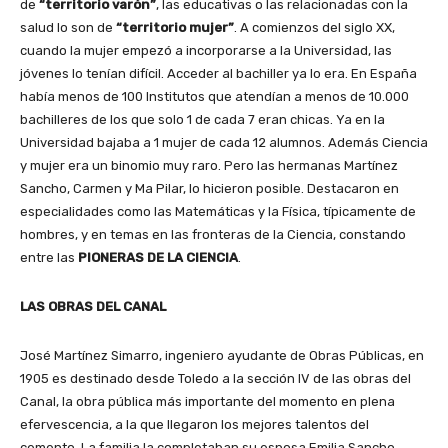
de
“territorio varón”
, las educativas o las relacionadas con la
salud lo son de
“territorio mujer”
. A comienzos del siglo XX,
cuando la mujer empezó a incorporarse a la Universidad, las
jóvenes lo tenían difícil. Acceder al bachiller ya lo era. En España
había menos de 100 Institutos que atendían a menos de 10.000
bachilleres de los que solo 1 de cada 7 eran chicas. Ya en la
Universidad bajaba a 1 mujer de cada 12 alumnos. Además Ciencia
y mujer era un binomio muy raro. Pero las hermanas Martínez
Sancho, Carmen y Ma Pilar, lo hicieron posible. Destacaron en
especialidades como las Matemáticas y la Física, típicamente de
hombres, y en temas en las fronteras de la Ciencia, constando
entre las
PIONERAS DE LA CIENCIA
.
LAS OBRAS DEL CANAL
José Martínez Simarro, ingeniero ayudante de Obras Públicas, en
1905 es destinado desde Toledo a la sección IV de las obras del
Canal, la obra pública más importante del momento en plena
efervescencia, a la que llegaron los mejores talentos del
cemento. La familia la completaban su esposa Emilia Sancho