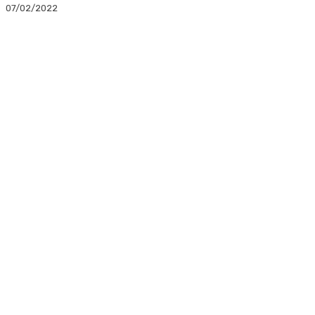
07/02/2022
Facebook
Twitter
Linkedin
WhatsApp