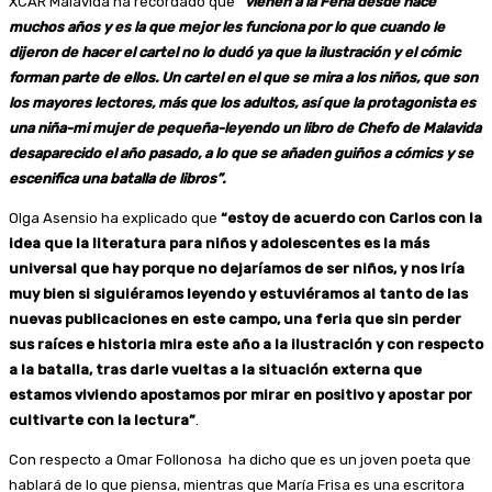
XCAR Malavida ha recordado que
“vienen a la Feria desde hace
muchos años y es la que mejor les funciona por lo que cuando le
dijeron de hacer el cartel no lo dudó ya que la ilustración y el cómic
forman parte de ellos. Un cartel en el que se mira a los niños, que son
los mayores lectores, más que los adultos, así que la protagonista es
una niña-mi mujer de pequeña-leyendo un libro de Chefo de Malavida
desaparecido el año pasado, a lo que se añaden guiños a cómics y se
escenifica una batalla de libros”.
Olga Asensio ha explicado que
“estoy de acuerdo con Carlos con la
idea que la literatura para niños y adolescentes es la más
universal que hay porque no dejaríamos de ser niños, y nos iría
muy bien si siguiéramos leyendo y estuviéramos al tanto de las
nuevas publicaciones en este campo, una feria que sin perder
sus raíces e historia mira este año a la ilustración y con respecto
a la batalla, tras darle vueltas a la situación externa que
estamos viviendo apostamos por mirar en positivo y apostar por
cultivarte con la lectura”
.
Con respecto a Omar Follonosa ha dicho que es un joven poeta que
hablará de lo que piensa, mientras que María Frisa es una escritora