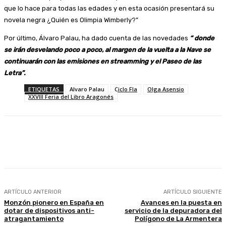
que lo hace para todas las edades y en esta ocasión presentará su
novela negra ¿Quién es Olimpia Wimberly?”
Por último, Álvaro Palau, ha dado cuenta de las novedades
“ donde
se irán desvelando poco a poco, al margen de la vuelta a la Nave se
continuarán con las emisiones en streamming y el Paseo de las
Letra”.
ETIQUETAS
Alvaro Palau
Ciclo Fla
Olga Asensio
XXVIII Feria del Libro Aragonés
Facebook
Twitter
Linkedin
WhatsApp
ARTÍCULO ANTERIOR
ARTÍCULO SIGUIENTE
Monzón pionero en España en
Avances en la puesta en
dotar de dispositivos anti-
servicio de la depuradora del
atragantamiento
Polígono de La Armentera