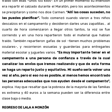
traído con ellas –unos 100 kilos-. En un primer momento su intención
era repartir el calzado durante el Maratón, pero los acontecimientos
se precipitaron y como nos dice Carmen:
“Allí las cosas suceden, no
las puedes planificar”.
Todo comenzó cuando vieron a tres niños
descalzos en el campamento y decidieron darles unas zapatillas… al
cuarto de hora comenzaron a llegar otros tantos, la voz se fue
corriendo y en una hora repartieron todo el material que habían
traído. También repartieron gafas de sol –tienen muchos problemas
oculares-, y recorrieron escuelas y guarderías para entregarles
material escolar y juguetes varios.
“Es muy importante tener en el
campamento a una persona de confianza a través de la cual
canalizar los envíos que iremos realizando y que de esta forma
se haga un reparto justo y equitativo. Mi sueño sería volver una
vez al año, pero si eso no es posible, al menos hemos encontrado
las personas adecuadas que nos ayuden desde el campamento”,
explica. Hay que resaltar que la pobreza de la mayoría de las familias
es extrema y 40 euros a la semana pueden ser la diferencia entre
clase baja o media.
REGRESO DE LALA A MONZÓN