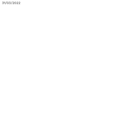
31/03/2022
Facebook
Twitter
Linkedin
WhatsApp