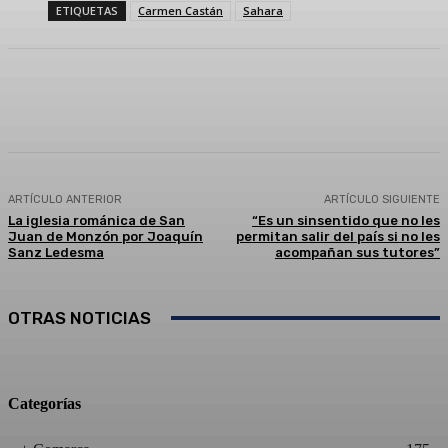
ETIQUETAS
Carmen Castán
Sahara
Facebook
Twitter
Linkedin
WhatsApp
ARTÍCULO ANTERIOR
ARTÍCULO SIGUIENTE
La iglesia románica de San
“Es un sinsentido que no les
Juan de Monzón por Joaquín
permitan salir del país si no les
Sanz Ledesma
acompañan sus tutores”
OTRAS NOTICIAS
Categorías