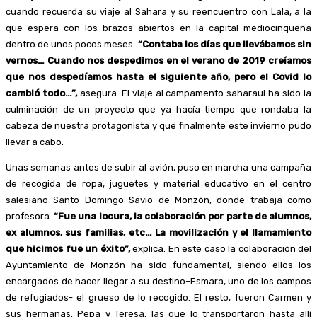
cuando recuerda su viaje al Sahara y su reencuentro con Lala, a la
que espera con los brazos abiertos en la capital mediocinqueña
dentro de unos pocos meses.
“Contaba los días que llevábamos sin
vernos… Cuando nos despedimos en el verano de 2019 creíamos
que nos despedíamos hasta el siguiente año, pero el Covid lo
cambió todo…”,
asegura. El viaje al campamento saharaui ha sido la
culminación de un proyecto que ya hacía tiempo que rondaba la
cabeza de nuestra protagonista y que finalmente este invierno pudo
llevar a cabo.
Unas semanas antes de subir al avión, puso en marcha una campaña
de recogida de ropa, juguetes y material educativo en el centro
salesiano Santo Domingo Savio de Monzón, donde trabaja como
profesora.
“Fue una locura, la colaboración por parte de alumnos,
ex alumnos, sus familias, etc… La movilización y el llamamiento
que hicimos fue un éxito”,
explica. En este caso la colaboración del
Ayuntamiento de Monzón ha sido fundamental, siendo ellos los
encargados de hacer llegar a su destino–Esmara, uno de los campos
de refugiados- el grueso de lo recogido. El resto, fueron Carmen y
sus hermanas, Pepa y Teresa, las que lo transportaron hasta allí