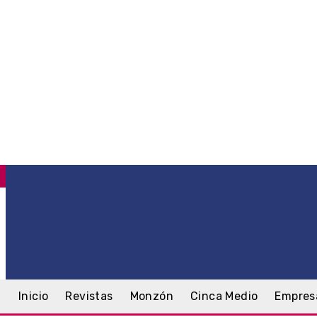
C
.5
Monzón
sábado, 8 agosto, 2026
Inicio
Revistas
Monzón
Cinca Medio
Empres