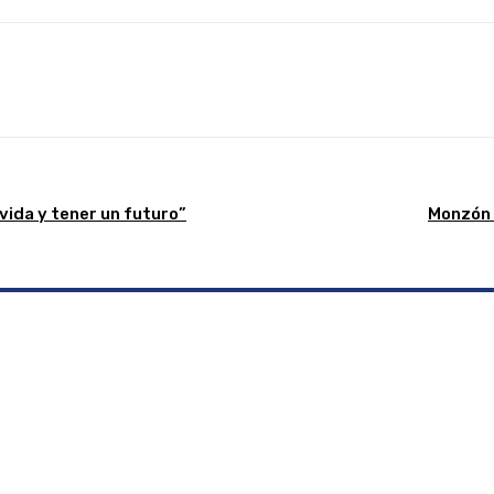
Linkedin
WhatsApp
Telegram
Email
Im
 vida y tener un futuro”
Monzón a