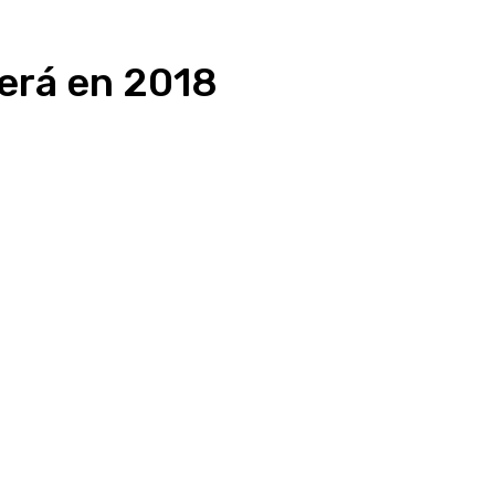
erá en 2018
Linkedin
WhatsApp
Telegram
Email
Im