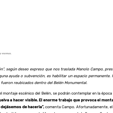
 y escenas.
n”, según deseo expreso que nos traslada Manolo Campo, presid
lguna ayuda o subvención, es habilitar un espacio permanente. 
 fueron reubicados dentro del Belén Monumental.
sin el montaje escénico del Belén, se podrán contemplar en la épo
 vuelva a hacer visible. El enorme trabajo que provoca el m
 dejásemos de hacerla”,
comenta Campo. Afortunadamente, el ma