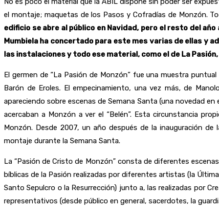
No es poco el material que la ABIL dispone sin poder ser expue
el montaje; maquetas de los Pasos y Cofradías de Monzón. Tod
edificio se abre al público en Navidad, pero el resto del 
Mumbiela ha concertado para este mes varias de ellas y ade
las instalaciones y todo ese material, como el de La Pasió
El germen de “La Pasión de Monzón” fue una muestra puntual de
Barón de Eroles. El empecinamiento, una vez más, de Manolo 
apareciendo sobre escenas de Semana Santa (una novedad en es
acercaban a Monzón a ver el “Belén”. Esta circunstancia prop
Monzón. Desde 2007, un año después de la inauguración de la
montaje durante la Semana Santa.
La “Pasión de Cristo de Monzón” consta de diferentes escenas c
bíblicas de la Pasión realizadas por diferentes artistas (la Últim
Santo Sepulcro o la Resurrección) junto a, las realizadas por 
representativos (desde público en general, sacerdotes, la guardia