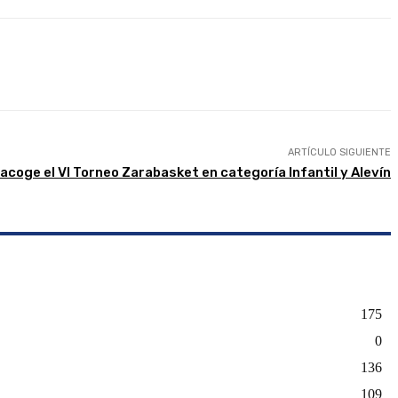
presión
ARTÍCULO SIGUIENTE
coge el VI Torneo Zarabasket en categoría Infantil y Alevín
175
0
136
109