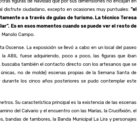
 otras figuras de Navidad que por sus dimensiones no encajan en
al disfrute ciudadano, excepto en ocasiones muy puntuales:
“el
ectamente o a través de guías de turismo. La técnico Teresa
lar”.
Es en esos momentos cuando se puede ver el resto de
a Manolo Campo.
a Oscense. La exposición se llevó a cabo en un local del paseo
la ABIL fuese adquiriendo, poco a poco, las figuras que iban
 buscaba también el contacto directo con los artesanos que se
as únicas, no de molde) escenas propias de la Semana Santa de
y durante los cinco años posteriores se pudo contemplar este
os. Su característica principal es la existencia de las escenas
mino del Calvario y el encuentro con las Marías, la Crucifixión, el
os, bandas de tambores, la Banda Municipal La Lira y personajes