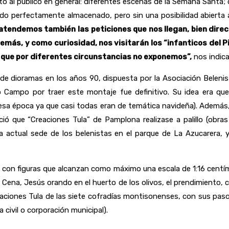
sto al público en general: diferentes escenas de la Semana Santa;
o perfectamente almacenado, pero sin una posibilidad abierta 
año atendemos también las peticiones que nos llegan, bien dir
más, y como curiosidad, nos visitarán los “infanticos del Pi
n, que por diferentes circunstancias no exponemos”,
nos indic
 dioramas en los años 90, dispuesta por la Asociación Belenist
Campo por traer este montaje fue definitivo. Su idea era que 
a época ya que casi todas eran de temática navideña). Además,
ició que “Creaciones Tula” de Pamplona realizase a palillo (obr
 actual sede de los belenistas en el parque de La Azucarera, 
on figuras que alcanzan como máximo una escala de 1:16 centímetr
a Cena, Jesús orando en el huerto de los olivos, el prendimiento, ca
Creaciones Tula de las siete cofradías montisonenses, con sus pas
 civil o corporación municipal).