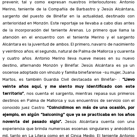
prevenir, tal y como expresan nuestros interlocutores: Antonio
Merino, teniente de la Compañía de Barbastro y Jesús Alcántara,
sargento del puesto de Binéfar en la actualidad, destinado con
anterioridad en Monzón. Este reportaje se llevaba a cabo días antes
de la incorporación del teniente Arenas. Lo primero que llama la
atención en el encuentro con el teniente Merino y el sargento
Alcántara es la juventud de ambos. El primero, navarro de nacimiento
y veintinco años; el segundo, natural de Palma de Mallorca y cuarenta
y cuatro años. Antonio Merino lleva nueve meses en su nuevo
destino, alternando Monzón y Binéfar. Jesús Alcántara es ya un
oscense adoptado con vínculo y familia binefarense –su mujer, Juana
Martos, es también Guardia Civil destacada en Binéfar- :
“Llevo
veinte años aquí, y me siento muy identificado con este
territorio”
, nos cuenta el sargento, mientras repasa sus primeros
destinos en Palma de Mallorca y sus encuentros de servicio con el
conocido juez Castro:
“Coincidimos en más de una ocasión, por
ejemplo, en algún “balconing” que ya se practicaba en los años
noventa del pasado siglo”.
Jesús Alcántara cuenta con una
experiencia que brinda numerosas escenas singulares y anécdotas
mil, tanto en La Litera como en el Cinca Medio. El teniente Antonio