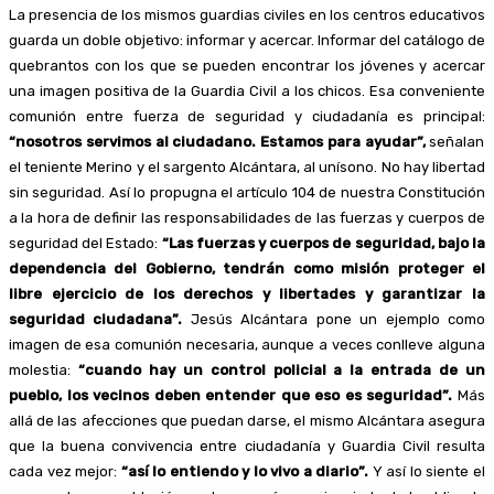
La presencia de los mismos guardias civiles en los centros educativos
guarda un doble objetivo: informar y acercar. Informar del catálogo de
quebrantos con los que se pueden encontrar los jóvenes y acercar
una imagen positiva de la Guardia Civil a los chicos. Esa conveniente
comunión entre fuerza de seguridad y ciudadanía es principal:
“nosotros servimos al ciudadano. Estamos para ayudar”,
señalan
el teniente Merino y el sargento Alcántara, al unísono. No hay libertad
sin seguridad. Así lo propugna el artículo 104 de nuestra Constitución
a la hora de definir las responsabilidades de las fuerzas y cuerpos de
seguridad del Estado:
“Las fuerzas y cuerpos de seguridad, bajo la
dependencia del Gobierno, tendrán como misión proteger el
libre ejercicio de los derechos y libertades y garantizar la
seguridad ciudadana”.
Jesús Alcántara pone un ejemplo como
imagen de esa comunión necesaria, aunque a veces conlleve alguna
molestia:
“cuando hay un control policial a la entrada de un
pueblo, los vecinos deben entender que eso es seguridad”.
Más
allá de las afecciones que puedan darse, el mismo Alcántara asegura
que la buena convivencia entre ciudadanía y Guardia Civil resulta
cada vez mejor:
“así lo entiendo y lo vivo a diario”.
Y así lo siente el