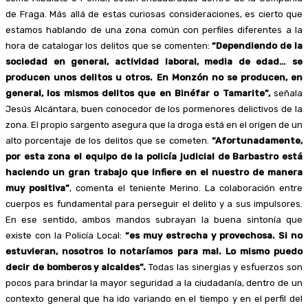
de Fraga. Más allá de estas curiosas consideraciones, es cierto que
estamos hablando de una zona común con perfiles diferentes a la
hora de catalogar los delitos que se comenten:
“Dependiendo de la
sociedad en general, actividad laboral, media de edad… se
producen unos delitos u otros. En Monzón no se producen, en
general, los mismos delitos que en Binéfar o Tamarite”,
señala
Jesús Alcántara, buen conocedor de los pormenores delictivos de la
zona. El propio sargento asegura que la droga está en el origen de un
alto porcentaje de los delitos que se cometen.
“Afortunadamente,
por esta zona el equipo de la policía judicial de Barbastro está
haciendo un gran trabajo que infiere en el nuestro de manera
muy positiva”
, comenta el teniente Merino. La colaboración entre
cuerpos es fundamental para perseguir el delito y a sus impulsores.
En ese sentido, ambos mandos subrayan la buena sintonía que
existe con la Policía Local:
“es muy estrecha y provechosa. Si no
estuvieran, nosotros lo notaríamos para mal. Lo mismo puedo
decir de bomberos y alcaldes”.
Todas las sinergias y esfuerzos son
pocos para brindar la mayor seguridad a la ciudadanía, dentro de un
contexto general que ha ido variando en el tiempo y en el perfil del