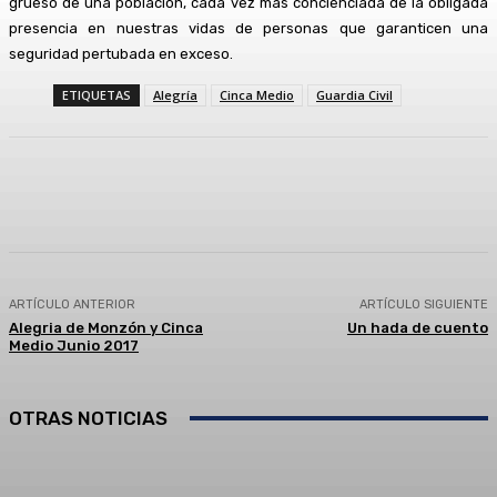
grueso de una población, cada vez más concienciada de la obligada
presencia en nuestras vidas de personas que garanticen una
seguridad pertubada en exceso.
ETIQUETAS
Alegría
Cinca Medio
Guardia Civil
Facebook
Twitter
Linkedin
WhatsApp
ARTÍCULO ANTERIOR
ARTÍCULO SIGUIENTE
Alegria de Monzón y Cinca
Un hada de cuento
Medio Junio 2017
OTRAS NOTICIAS