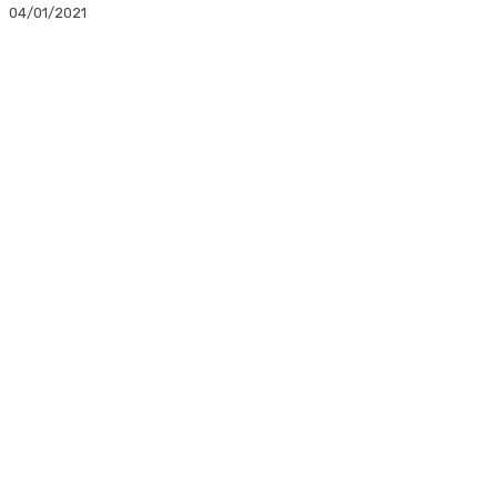
04/01/2021
Facebook
Twitter
Linkedin
WhatsApp