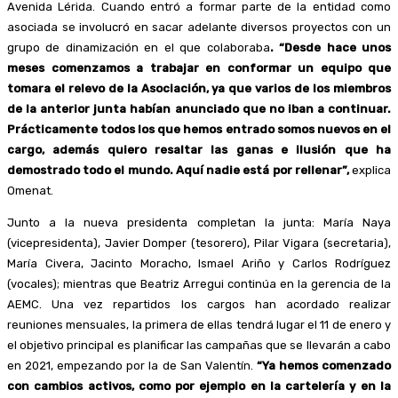
Avenida Lérida. Cuando entró a formar parte de la entidad como
asociada se involucró en sacar adelante diversos proyectos con un
grupo de dinamización en el que colaboraba
. “Desde hace unos
meses comenzamos a trabajar en conformar un equipo que
tomara el relevo de la Asociación, ya que varios de los miembros
de la anterior junta habían anunciado que no iban a continuar.
Prácticamente todos los que hemos entrado somos nuevos en el
cargo, además quiero resaltar las ganas e ilusión que ha
demostrado todo el mundo. Aquí nadie está por rellenar”,
explica
Omenat.
Junto a la nueva presidenta completan la junta: María Naya
(vicepresidenta), Javier Domper (tesorero), Pilar Vigara (secretaria),
María Civera, Jacinto Moracho, Ismael Ariño y Carlos Rodríguez
(vocales); mientras que Beatriz Arregui continúa en la gerencia de la
AEMC. Una vez repartidos los cargos han acordado realizar
reuniones mensuales, la primera de ellas tendrá lugar el 11 de enero y
el objetivo principal es planificar las campañas que se llevarán a cabo
en 2021, empezando por la de San Valentín.
“Ya hemos comenzado
con cambios activos, como por ejemplo en la cartelería y en la