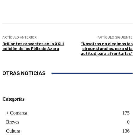
Facebook
Twitter
Linkedin
WhatsApp
ARTÍCULO ANTERIOR
ARTÍCULO SIGUIENTE
Brillantes proyectos en la XXIII
“Nosotros no elegimos las
edición de los Félix de Azara
circunstancias, pero si la
actitud para afrontarlas”
OTRAS NOTICIAS
Categorías
+ Comarca
175
Breves
0
Cultura
136