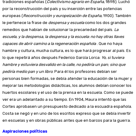
tradiciones españolas (
Colectivismo agrario en España,
1898). Luchó
por la reconstrucción del país y su inserción entre las potencias
europeas (
Reconstrucción y europeización de España,
1900). También
le pertenece la frase de
despensa y escuela
como los dos grandes
remedios que habían de solucionar la precariedad del país.
La
escuela, y la despensa, la despensa y la escuela: no hay otras llaves
capaces de abrir camino a la regeneración española
. Que no haya
hambre y cultura, mucha cultura, es lo que hará progresar al país. Es
lo que repetirá años después Federico García Lorca:
Yo, si tuviera
hambre y estuviera desvalido en la calle, no pediría un pan; sino que
pediría medio pan y un libro
. Para él los profesores debían ser
personas bien formadas, se debía atender la educación de la mujer y
mejorar las metodologías didácticas, los alumnos debían conocer los
huertos escolares y el uso de la prensa en la escuela. Como se puede
ver era un adelantado a su tiempo. En 1904, Maura intentó que las
Cortes aprobasen un presupuesto dedicado a la escuadra española.
Costa se negó y en uno de los escritos expreso que se debía invertir
en escuelas y en obras públicas antes que en barcos para la guerra.
Aspiraciones políticas