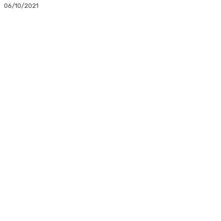
06/10/2021
Facebook
Twitter
Linkedin
WhatsApp