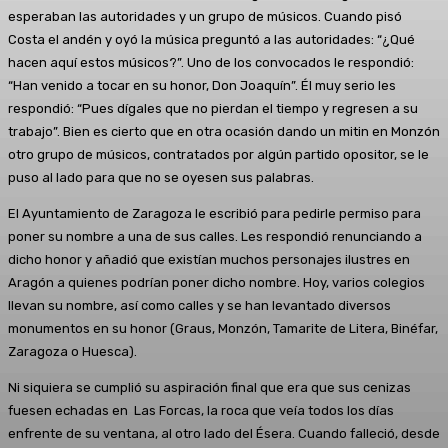
esperaban las autoridades y un grupo de músicos. Cuando pisó
Costa el andén y oyó la música preguntó a las autoridades: “¿Qué
hacen aquí estos músicos?”. Uno de los convocados le respondió:
“Han venido a tocar en su honor, Don Joaquín”. Él muy serio les
respondió: “Pues dígales que no pierdan el tiempo y regresen a su
trabajo”. Bien es cierto que en otra ocasión dando un mitin en Monzón
otro grupo de músicos, contratados por algún partido opositor, se le
puso al lado para que no se oyesen sus palabras.
El Ayuntamiento de Zaragoza le escribió para pedirle permiso para
poner su nombre a una de sus calles. Les respondió renunciando a
dicho honor y añadió que existían muchos personajes ilustres en
Aragón a quienes podrían poner dicho nombre. Hoy, varios colegios
llevan su nombre, así como calles y se han levantado diversos
monumentos en su honor (Graus, Monzón, Tamarite de Litera, Binéfar,
Zaragoza o Huesca).
Ni siquiera se cumplió su aspiración final que era que sus cenizas
fuesen echadas en Las Forcas, la roca que veía todos los días
enfrente de su ventana, al otro lado del Ésera. Cuando falleció, desde