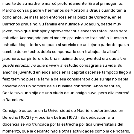
muerte de su madre le marcó profundamente. Era el primogénito.
Marchó con su padre y hermanos de Monzón a Graus cuando tenía
ocho años. Se instalaron entonces en la plaza de Coreche, en el
Barrichós grausino. Su familia era humilde y Joaquín, desde muy
joven, tuvo que trabajar y aprovechar sus escasos ratos libres para
estudiar. Aconsejado por el mosén grausino se trasladó a Huesca a
estudiar Magisterio y se puso al servicio de un lejano pariente que, a
cambio de un techo, debía compensarle con trabajos de albañil,
jabonero, carpintero, etc. Una máxima de su juventud era que
si no
puedo estudiar, no quiero vivir
y al estudio consagraría su vida. Su
amor de juventud en esos años en la capital oscense tampoco llegó a
feliz término pues la familia de ella consideraba que su hija no debía
casarse con un hombre de su humilde condición. Años después,
Costa tuvo una hija de una viuda de un amigo suyo, pero ella marchó
a Barcelona.
Consiguió estudiar en la Universidad de Madrid, doctorándose en
Derecho (1872) y Filosofía y Letras (1873). Su dedicación a la
docencia se vio truncada por la estrecha política universitaria del
momento, que le decantó hacia otras actividades como la de notario,