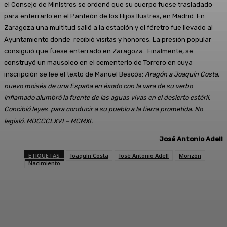
el Consejo de Ministros se ordenó que su cuerpo fuese trasladado
para enterrarlo en el Panteón de los Hijos Ilustres, en Madrid. En
Zaragoza una multitud salió a la estación y el féretro fue llevado al
Ayuntamiento donde recibió visitas y honores. La presión popular
consiguió que fuese enterrado en Zaragoza. Finalmente, se
construyó un mausoleo en el cementerio de Torrero en cuya
inscripción se lee el texto de Manuel Bescós:
Aragón a Joaquín Costa,
nuevo moisés de una España en éxodo con la vara de su verbo
inflamado alumbró la fuente de las aguas vivas en el desierto estéril.
Concibió leyes para conducir a su pueblo a la tierra prometida. No
legisló. MDCCCLXVI – MCMXI.
José Antonio Adell
ETIQUETAS
Joaquín Costa
José Antonio Adell
Monzón
Nacimiento
Facebook
Twitter
Linkedin
WhatsApp