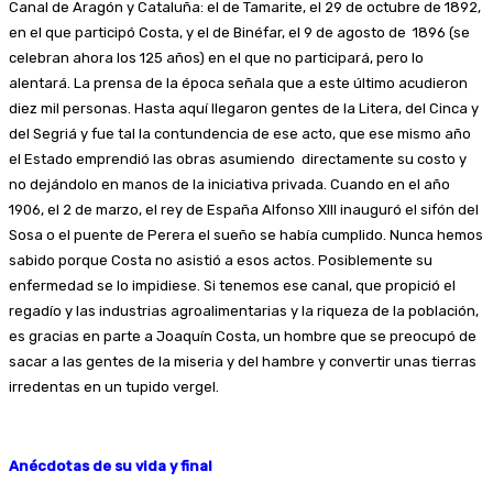
Canal de Aragón y Cataluña: el de Tamarite, el 29 de octubre de 1892,
en el que participó Costa, y el de Binéfar, el 9 de agosto de 1896 (se
celebran ahora los 125 años) en el que no participará, pero lo
alentará. La prensa de la época señala que a este último acudieron
diez mil personas. Hasta aquí llegaron gentes de la Litera, del Cinca y
del Segriá y fue tal la contundencia de ese acto, que ese mismo año
el Estado emprendió las obras asumiendo directamente su costo y
no dejándolo en manos de la iniciativa privada. Cuando en el año
1906, el 2 de marzo, el rey de España Alfonso XIII inauguró el sifón del
Sosa o el puente de Perera el sueño se había cumplido. Nunca hemos
sabido porque Costa no asistió a esos actos. Posiblemente su
enfermedad se lo impidiese. Si tenemos ese canal, que propició el
regadío y las industrias agroalimentarias y la riqueza de la población,
es gracias en parte a Joaquín Costa, un hombre que se preocupó de
sacar a las gentes de la miseria y del hambre y convertir unas tierras
irredentas en un tupido vergel.
Anécdotas de su vida y final