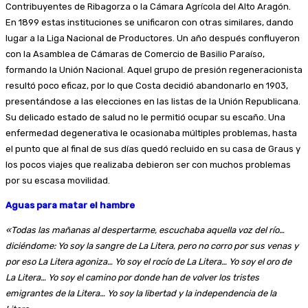
Contribuyentes de Ribagorza o la Cámara Agrícola del Alto Aragón.
En 1899 estas instituciones se unificaron con otras similares, dando
lugar a la Liga Nacional de Productores. Un año después confluyeron
con la Asamblea de Cámaras de Comercio de Basilio Paraíso,
formando la Unión Nacional. Aquel grupo de presión regeneracionista
resultó poco eficaz, por lo que Costa decidió abandonarlo en 1903,
presentándose a las elecciones en las listas de la Unión Republicana.
Su delicado estado de salud no le permitió ocupar su escaño. Una
enfermedad degenerativa le ocasionaba múltiples problemas, hasta
el punto que al final de sus días quedó recluido en su casa de Graus y
los pocos viajes que realizaba debieron ser con muchos problemas
por su escasa movilidad.
Aguas para matar el hambre
«Todas las mañanas al despertarme, escuchaba aquella voz del río…
diciéndome:
Yo soy la sangre de La Litera, pero no corro
por sus venas y
por eso La Litera agoniza…
Yo soy el rocío de La Litera…
Yo soy el oro de
La Litera…
Yo soy el camino por donde han de volver l
os tristes
emigrantes de la Litera… Y
o soy la libertad y la independencia de la