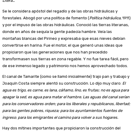
Litera…
Se le considera apóstol del regadío y de las obras hidráulicas y
forestales. Abogó por una política de fomento (
Política hidráulica,
1911)
y por el impuso de las obras hidráulicas. Conoció las tierras literanas,
donde en años de sequía la gente padecía hambre. Veía las
montañas blancas del Pirineo y expresaba que esas nieves debían
convertirse en harina. Fue el motor, el que generó unas ideas que
propiciaron que las generaciones que nos han precedido
transformasen sus tierras en zona regable. Y no fue tarea fácil, pero
de ese inmenso legado y patrimonio nos hemos aprovechado todos.
El canal de Tamarite (como se llamó inicialmente) trajo pan y trabajo y
Joaquín Costa siempre alentó su construcción. Lo dijo muy claro:
El
agua es trigo, es carne, es lana, cáñamo, lino, es frutas; no es agua para
apagar la sed, es agua para matar el hambre. Las aguas del canal serían
para los conservadores orden; para los liberales y republicanos, libertad;
para las gentes pobres, riqueza; para los ayuntamientos fuentes de
ingreso; para los emigrantes el camino para volver a sus hogares.
Hay dos mítines importantes que propiciaron la construcción del