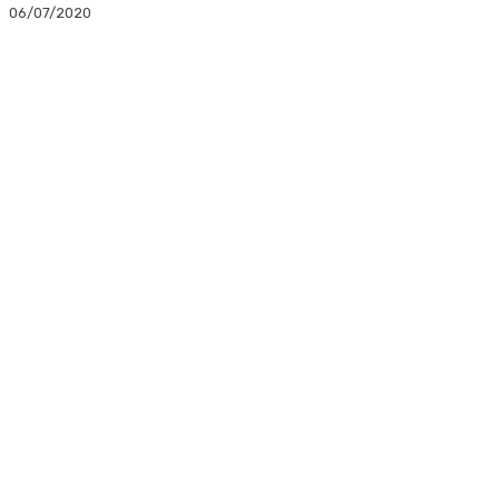
06/07/2020
Facebook
Twitter
Linkedin
WhatsApp