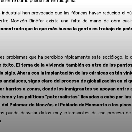
reciente como puede ser Metalogenia.
 industrial han provocado que las fábricas hayan reducido el núm
stro-Monzón-Binéfar existe una falta de mano de obra cualif
ncontrado que lo que más busca la gente es trabajo de peón 
des problemas que ha percibido rápidamente este sociólogo, lo q
éxito. El tema de la vivienda también es otro de los punto
 siglo. Ahora con la implantación de las cárnicas están vin
andaluces, signo claro del proceso de globalización en el q
r barrios o zonas, donde los inmigrantes se apoyan entre e
ismo y las políticas “paternalistas” llevadas a cabo por la
 del Palomar de Monzón, el Poblado de Monsanto o los pisos d
s puede desvelar datos muy interesantes de ese proceso de in
.