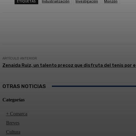
ETIQUETAS
Industrialización
Investigación
Monzón
Compartir
Facebook
Twitter
ARTÍCULO ANTERIOR
Zenaida Ruiz, un talento precoz que disfruta del tenis por
OTRAS NOTICIAS
Categorías
+ Comarca
Breves
Cultura