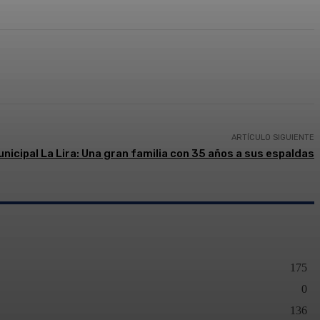
presión
ARTÍCULO SIGUIENTE
nicipal La Lira: Una gran familia con 35 años a sus espaldas
175
0
136