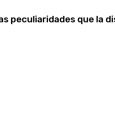
 peculiaridades que la di
Linkedin
WhatsApp
Telegram
Email
Im