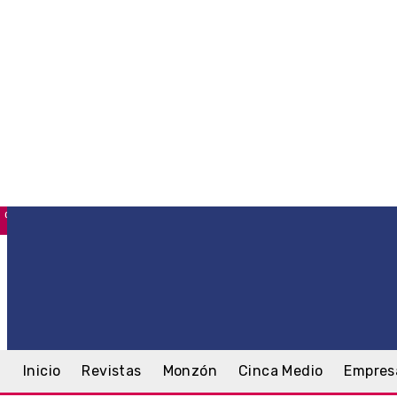
C
Monzón
viernes, 7 agosto, 2026
Inicio
Revistas
Monzón
Cinca Medio
Empres