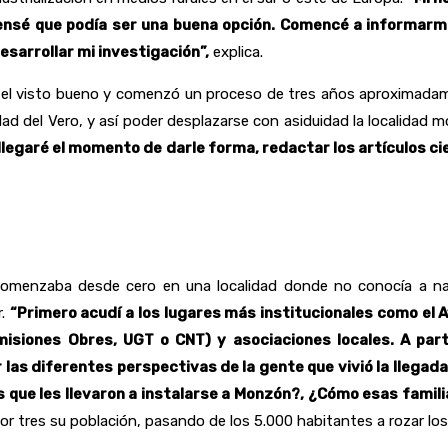
nsé que podía ser una buena opción. Comencé a informarme
esarrollar mi investigación”,
explica.
ron el visto bueno y comenzó un proceso de tres años aproximadam
ad del Vero, y así poder desplazarse con asiduidad la localidad
legaré el momento de darle forma, redactar los artículos ci
comenzaba desde cero en una localidad donde no conocía a na
r.
“Primero acudí a los lugares más institucionales como e
isiones Obres, UGT o CNT) y asociaciones locales. A part
 las diferentes perspectivas de la gente que vivió la llegad
 que les llevaron a instalarse a Monzón?, ¿Cómo esas familia
por tres su población, pasando de los 5.000 habitantes a rozar los