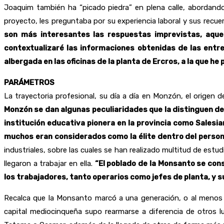
Joaquim también ha “picado piedra” en plena calle, abordando
proyecto, les preguntaba por su experiencia laboral y sus recu
son más interesantes las respuestas imprevistas, aque
contextualizaré las informaciones obtenidas de las entr
albergada en las oficinas de la planta de Ercros, a la que h
PARÁMETROS
La trayectoria profesional, su día a día en Monzón, el orige
Monzón se dan algunas peculiaridades que la distinguen del r
institución educativa pionera en la provincia como Salesia
muchos eran considerados como la élite dentro del persona
industriales, sobre las cuales se han realizado multitud de est
llegaron a trabajar en ella.
“El poblado de la Monsanto se con
los trabajadores, tanto operarios como jefes de planta, y su
Recalca que la Monsanto marcó a una generación, o al menos es
capital mediocinqueña supo rearmarse a diferencia de otros l