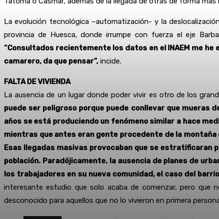
Tatoma o Casmar, además de la llegada de otras de forma más 
La evolución tecnológica –automatización- y la deslocalización
provincia de Huesca, donde irrumpe con fuerza el eje Barba
“Consultados recientemente los datos en el INAEM me he e
camarero, da que pensar”,
incide.
FALTA DE VIVIENDA
La ausencia de un lugar donde poder vivir es otro de los gran
puede ser peligroso porque puede conllevar que mueras de 
años se está produciendo un fenómeno similar a hace medio
mientras que antes eran gente procedente de la montaña o 
Esas llegadas masivas provocaban que se estratificaran po
población. Paradójicamente, la ausencia de planes de urban
los trabajadores en su nueva comunidad, el caso del barrio
interesante estudio que solo acaba de comenzar, pero que no
desconocido para aquellos que no lo vivieron en primera persona