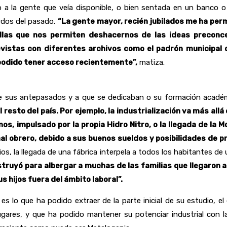
 a la gente que veía disponible, o bien sentada en un banco o
erdos del pasado.
“La gente mayor, recién jubilados me ha perm
llas que nos permiten deshacernos de las ideas preconc
evistas con diferentes archivos como el padrón municipal d
e podido tener acceso recientemente”,
matiza.
n de sus antepasados y a que se dedicaban o su formación acad
esto del país. Por ejemplo, la industrialización va más allá 
nos, impulsado por la propia Hidro Nitro, o la llegada de la 
l obrero, debido a sus buenos sueldos y posibilidades de p
udios, la llegada de una fábrica interpela a todos los habitantes
struyó para albergar a muchas de las familias que llegaron
s hijos fuera del ámbito laboral”.
 lo que ha podido extraer de la parte inicial de su estudio, el
ugares, y que ha podido mantener su potenciar industrial con 