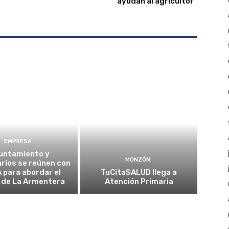
ayudan al agricultor”
EMPRESA
untamiento y
MONZÓN
rios se reúnen con
A para abordar el
TuCitaSALUD llega a
 de La Armentera
Atención Primaria