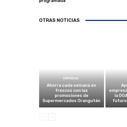
programada
OTRAS NOTICIAS
EMPRESA
Ahorra cada semana en
Ay
frescos con las
empresa
promociones de
la DG
Supermercados Orangután
futuro