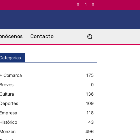
onócenos
Contacto
Categorías
+ Comarca
175
Breves
0
Cultura
136
Deportes
109
Empresa
118
Histórico
43
Monzón
496