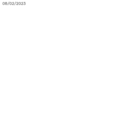
08/02/2023
Facebook
Twitter
Linkedin
WhatsApp