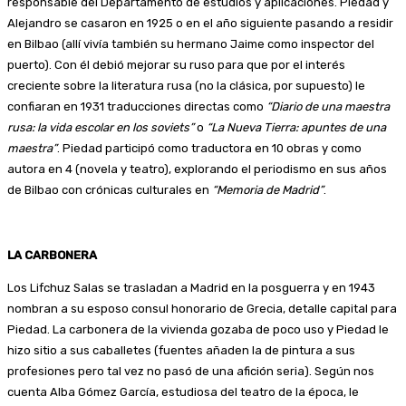
responsable del Departamento de estudios y aplicaciones. Piedad y
Alejandro se casaron en 1925 o en el año siguiente pasando a residir
en Bilbao (allí vivía también su hermano Jaime como inspector del
puerto). Con él debió mejorar su ruso para que por el interés
creciente sobre la literatura rusa (no la clásica, por supuesto) le
confiaran en 1931 traducciones directas como
“Diario de una maestra
rusa: la vida escolar en los soviets”
o
“La Nueva Tierra: apuntes de una
maestra”
. Piedad participó como traductora en 10 obras y como
autora en 4 (novela y teatro), explorando el periodismo en sus años
de Bilbao con crónicas culturales en
“Memoria de Madrid”
.
LA CARBONERA
Los Lifchuz Salas se trasladan a Madrid en la posguerra y en 1943
nombran a su esposo consul honorario de Grecia, detalle capital para
Piedad. La carbonera de la vivienda gozaba de poco uso y Piedad le
hizo sitio a sus caballetes (fuentes añaden la de pintura a sus
profesiones pero tal vez no pasó de una afición seria). Según nos
cuenta Alba Gómez García, estudiosa del teatro de la época, le