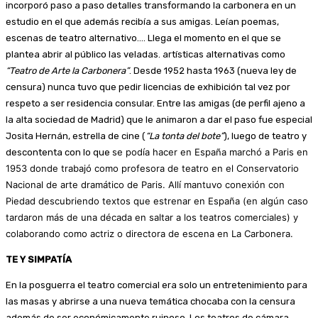
incorporó paso a paso detalles transformando la carbonera en un
estudio en el que además recibía a sus amigas. Leían poemas,
escenas de teatro alternativo…. Llega el momento en el que se
plantea abrir al público las veladas. artísticas alternativas como
“Teatro de Arte la Carbonera”
. Desde 1952 hasta 1963 (nueva ley de
censura) nunca tuvo que pedir licencias de exhibición tal vez por
respeto a ser residencia consular. Entre las amigas (de perfil ajeno a
la alta sociedad de Madrid) que le animaron a dar el paso fue especial
Josita Hernán, estrella de cine (
“La tonta del bote”
), luego de teatro y
se podía hacer en España marchó a Paris en
descontenta con lo que
1953 donde trabajó como profesora de teatro en el Conservatorio
Nacional de arte dramático de Paris. Allí mantuvo conexión con
Piedad descubriendo textos que estrenar en España (en algún caso
tardaron más de una década en saltar a los teatros comerciales) y
colaborando como actriz o directora de escena en La Carbonera.
TE Y SIMPATÍA
En la posguerra el teatro comercial era solo un entretenimiento para
las masas y abrirse a una nueva temática chocaba con la censura
además de ser económicamente ruinoso. Los teatros de cámara