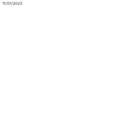
11/01/2023
Facebook
Twitter
Linkedin
WhatsApp