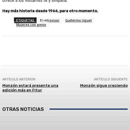
ofrece a los visitantes té y simpatía.
Hay más historia desde 1966, para otro momento.
ETIQUETAS
El retrovisor
Guillermo Uguet
Mujeres con genio
Facebook
Twitter
Linkedin
WhatsApp
ARTÍCULO ANTERIOR
ARTÍCULO SIGUIENTE
Monzón estará presente una
Monzón sigue creciendo
edición más en Fitur
OTRAS NOTICIAS