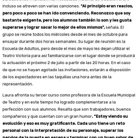
incluso se atreven con varias canciones.
“Al principio eran reacios,
pero poco a poco se han ido convenciendo. Reconozco que soy
bastante exigente, pero los alumnos también lo son y les gusta
superarse y lograr sacar lo mejor de ellos mismos”,
señala. El
grupo se reúne todos los miércoles desde el mes de octubre para
ensayar durante dos horas semanales. Su lugar de reunión es la
Escuela de Adultos, pero desde el mes de mayo les dejan utilizar el
Teatro Victoria para así familiarizarse con el lugar donde se producirá
la actuación el próximo 2 de julio a partir de las 20 horas. En el caso
de que no se hayan agotado las invitaciones, estarán a disposición
de los espectadores en las taquillas una hora antes de la
representación.
Laura afronta su tercer curso como profesora de la Escuela Municipal
de Teatro y en este tiempo ha logrado complementarse a la
perfección con sus alumnos. Resalta que son trabajadores, buenos
compañeros y que cuentan con un gran humor
. “Estoy viendo su
evolución y eso es muy gratificante. Cada uno tiene un reto
personal con la interpretación de su personaje, superar los
nervios de la puesta en escena y terminar con un buen sabor de