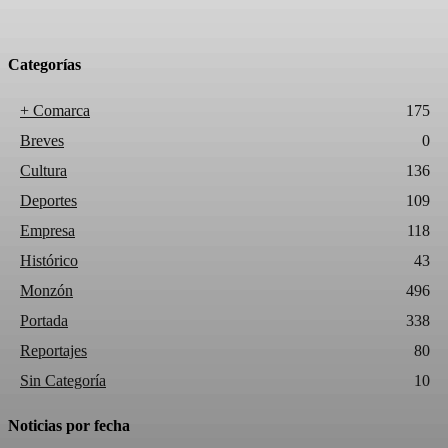
Categorías
+ Comarca
175
Breves
0
Cultura
136
Deportes
109
Empresa
118
Histórico
43
Monzón
496
Portada
338
Reportajes
80
Sin Categoría
10
Noticias por fecha